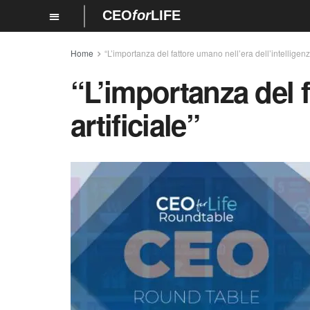
CEO
for
LIFE
Home
“L’importanza del fattore umano nell’era dell’intelligenza
“L’importanza del f
artificiale”