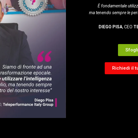
È fondamentale utilizza
ma tenendo sempre le perso
DIEGO PISA
, CEO
T
Sfogl
Richiedi il