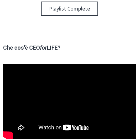
Playlist Complete
Che cos'è CEO
for
LIFE?