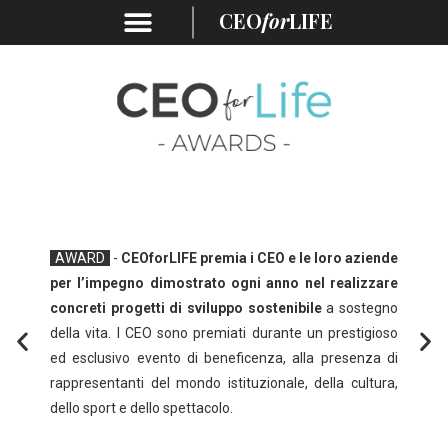
CEO
for
LIFE
O
AWARD
-
CEOforLIFE premia i CEO e le loro aziende
CO
per l’impegno dimostrato ogni anno nel realizzare
con 
concreti progetti di sviluppo sostenibile
a sostegno
aiuta
della vita. I CEO sono premiati durante un prestigioso
coll
ed esclusivo evento di beneficenza, alla presenza di
sine
rappresentanti del mondo istituzionale, della cultura,
azie
dello sport e dello spettacolo.
Nazi