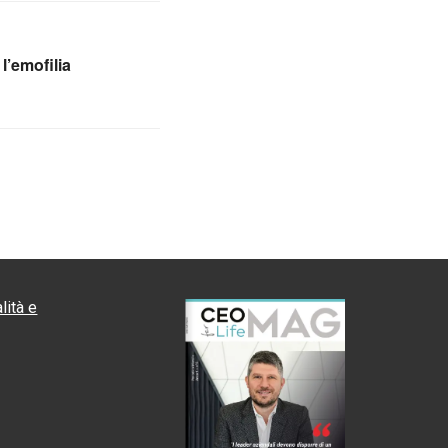
l’emofilia
lità e