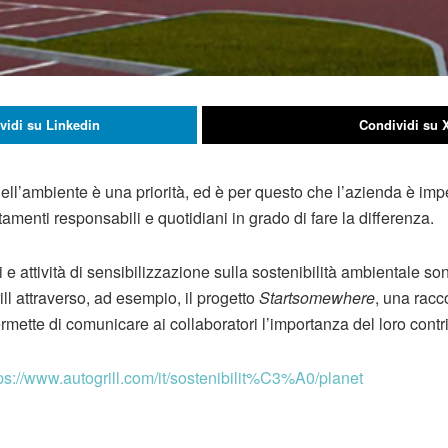
vidi su Linkedin
Condividi su 
 dell’ambiente è una priorità, ed è per questo che l’azienda è im
menti responsabili e quotidiani in grado di fare la differenza.
 attività di sensibilizzazione sulla sostenibilità ambientale son
ll attraverso, ad esempio, il progetto
Startsomewhere
, una racco
mette di comunicare ai collaboratori l’importanza del loro contri
ps://www.autogrill.com/it/sostenibilit%C3%A0/planet