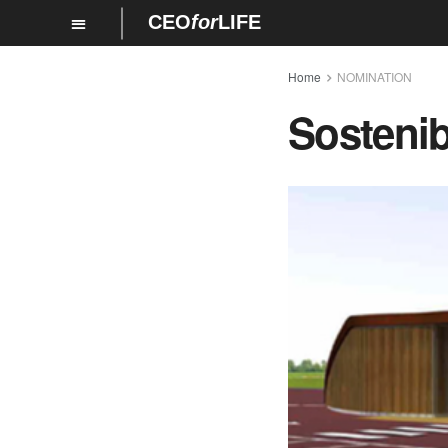
CEO
for
LIFE
Home
NOMINATION
Sostenib