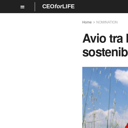
CEO
for
LIFE
Home
NOMINATION
Avio tra 
sostenibi