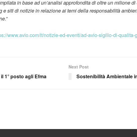
ompilata in base ad un’analisi approfondita di oltre un milione di c
 e siti di notizie in relazione ai temi della responsabilità ambi
ne.
”
ps://www.avio.com/it/notizie-ed-eventi/ad-avio-sigillo-di-qualita-g
Next Post
il 1° posto agli Efma
Sostenibilità Ambientale in