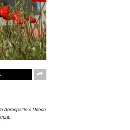
X
tore Aerospazio e Difesa
nanza.