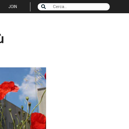
JOIN
ù