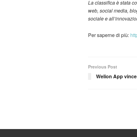
La classifica è stata c
web, social media, blog
sociale e all’innovazio
Per saperne di più:
htt
Previous Post
Welion App vince 