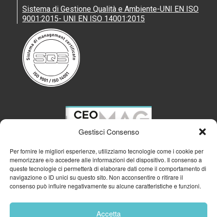
Gianluca Testa
Sistema di Gestione Qualità e Ambiente-UNI EN ISO
Gianmatteo Manghi
9001:2015- UNI EN ISO 14001:2015
Gianni Vittorio Armani
Giorgio Girelli - ARUBA
Giovanni Ferigo
Giovanni Lorino, KONE
Giovanni Malagò
Giuseppe Abbadessa
Giuseppe Faragò, AON
Giuseppe Gola
Giuseppe Riccardi
Giuseppina Di Foggia
Guglielmo Angelozzi
Gestisci Consenso
Jeffrey Hedberg
Klaus Schädle - GLS
Per fornire le migliori esperienze, utilizziamo tecnologie come i cookie per
memorizzare e/o accedere alle informazioni del dispositivo. Il consenso a
Kristin Engvig
queste tecnologie ci permetterà di elaborare dati come il comportamento di
Laura Premoli - Grünenthal
navigazione o ID unici su questo sito. Non acconsentire o ritirare il
Luca Burrafato
consenso può influire negativamente su alcune caratteristiche e funzioni.
Luca Palermo
Manuela Franchi, doValue
Accetta
Manuela Soffientini