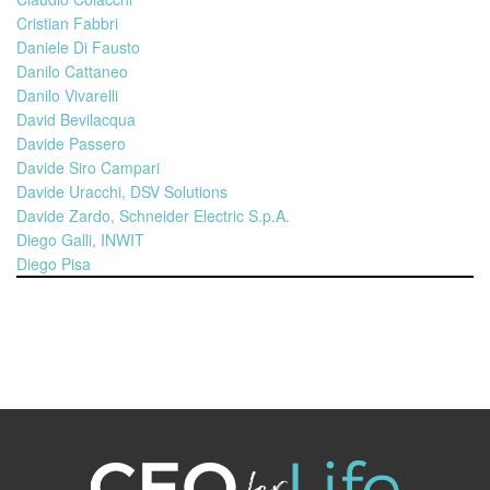
Cristian Fabbri
Daniele Di Fausto
Danilo Cattaneo
Danilo Vivarelli
David Bevilacqua
Davide Passero
Davide Siro Campari
Davide Uracchi, DSV Solutions
Davide Zardo, Schneider Electric S.p.A.
Diego Galli, INWIT
Diego Pisa
Elena Goitini
Emanuela Trentin
Emiliano Rantucci
Enrico Cereda
Enrico Galasso
Ernesto Mauri
Eugenio Maria Bonomi
Fabio De Petris - BAT Italia
Fabio Giuliani