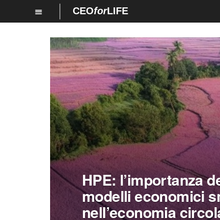
CEO
for
LIFE
HPE: l’importanza de
modelli economici s
nell’economia circol