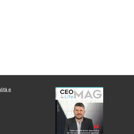
lità e