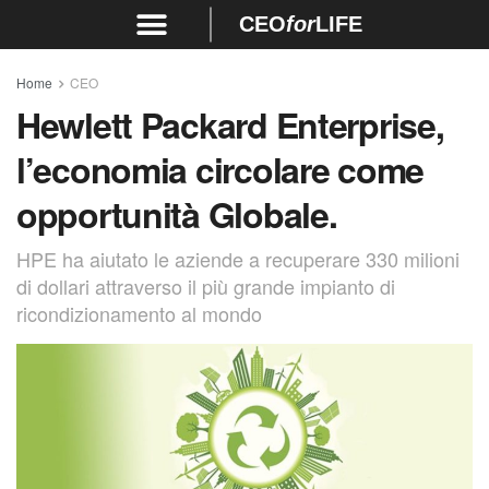
CEO
for
LIFE
Home
CEO
Hewlett Packard Enterprise,
l’economia circolare come
opportunità Globale.
HPE ha aiutato le aziende a recuperare 330 milioni
di dollari attraverso il più grande impianto di
ricondizionamento al mondo