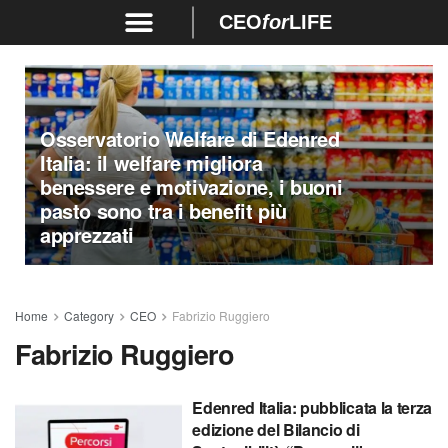
CEO
for
LIFE
Osservatorio Welfare di Edenred
Italia: il welfare migliora
benessere e motivazione, i buoni
pasto sono tra i benefit più
apprezzati
Home
Category
CEO
Fabrizio Ruggiero
Fabrizio Ruggiero
Edenred Italia: pubblicata la terza
edizione del Bilancio di