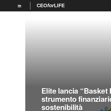
CEO
for
LIFE
Elite lancia “Baske
strumento finanziari
sostenibilità