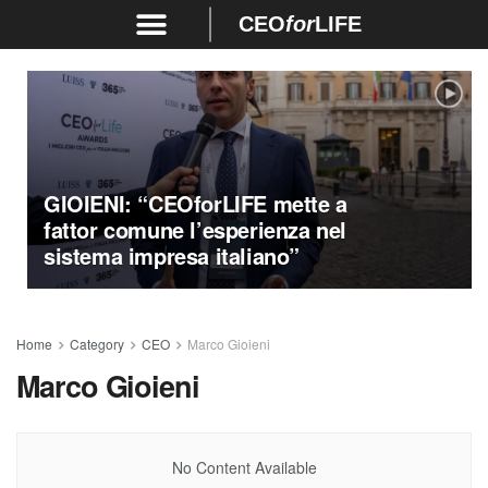
CEO
for
LIFE
GIOIENI:
“CEOforLIFE mette a
fattor comune l’esperienza nel
sistema impresa italiano”
Home
Category
CEO
Marco Gioieni
Marco Gioieni
No Content Available