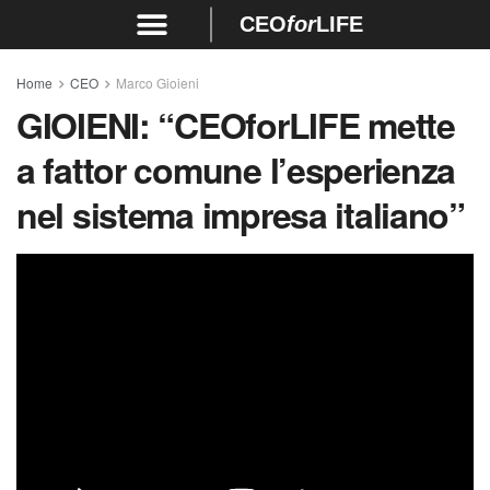
CEO
for
LIFE
Home
CEO
Marco Gioieni
GIOIENI:
“CEOforLIFE mette
a fattor comune l’esperienza
nel sistema impresa italiano”