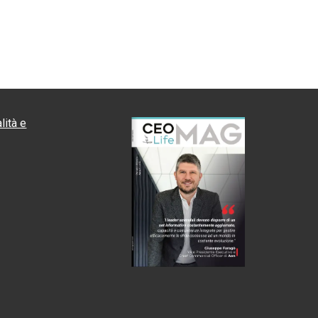
lità e