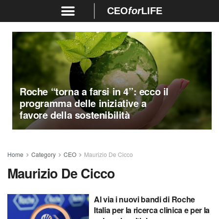
CEO
for
LIFE
Roche “torna a farsi in 4”: ecco il
programma delle iniziative a
favore della sostenibilità
Home
Category
CEO
Maurizio De Cicco
Maurizio De Cicco
Al via i nuovi bandi di Roche
Italia per la ricerca clinica e per la