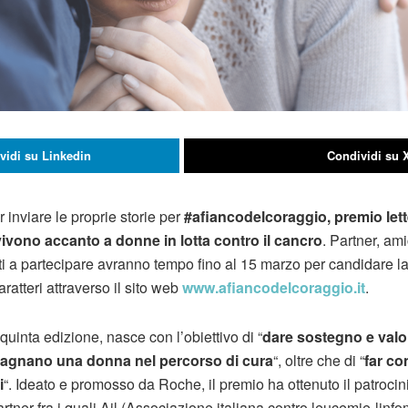
vidi su Linkedin
Condividi su 
 inviare le proprie storie per
#afiancodelcoraggio, premio lett
vivono accanto a donne in lotta contro il cancro
. Partner, amic
i a partecipare avranno tempo fino al 15 marzo per candidare la
atteri attraverso il sito web
www.afiancodelcoraggio.it
.
a quinta edizione, nasce con l’obiettivo di “
dare sostegno e valor
agnano una donna nel percorso di cura
“, oltre che di “
far co
i
“. Ideato e promosso da Roche, il premio ha ottenuto il patroci
rtner fra i quali Ail (Associazione italiana contro leucemie-lin