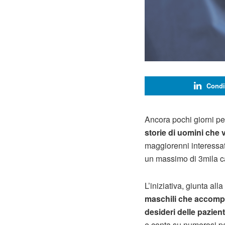
Condi
Ancora pochi giorni per
storie di uomini che 
maggiorenni interessat
un massimo di 3mila car
L’iniziativa, giunta all
maschili che accomp
desideri delle pazient
e conta su numerosi pa