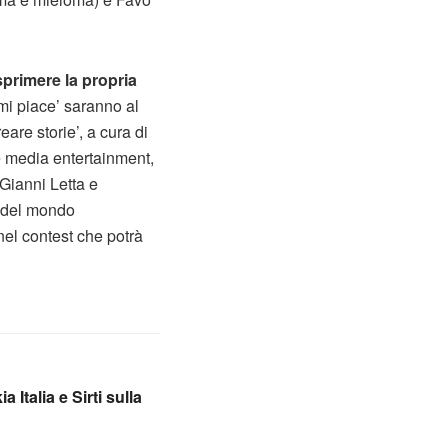
sprimere la propria
‘mi piace’ saranno al
eare storie’, a cura di
e media entertainment,
 Gianni Letta e
e del mondo
 nel contest che potrà
 Italia e Sirti sulla