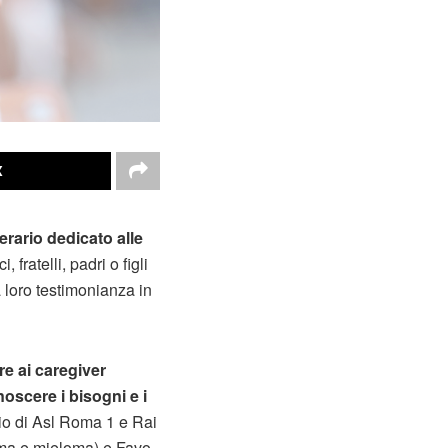
X
erario dedicato alle
i, fratelli, padri o figli
 loro testimonianza in
e ai caregiver
noscere i bisogni e i
nio di Asl Roma 1 e Rai
foma e mieloma) e Favo