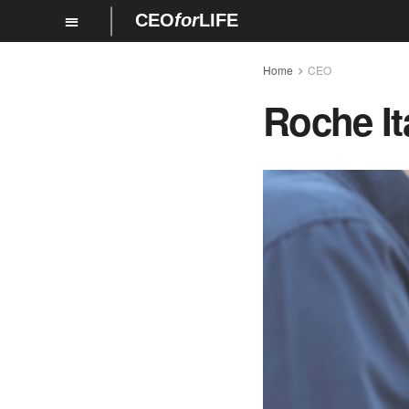
CEO
for
LIFE
Home
CEO
Roche It