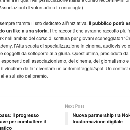
ssociazioni di volontariato in oncologia).
empre tramite il sito dedicato all’iniziativa,
il pubblico potrà e
do un like a una storia
. I tre racconti che avranno raccolto più 
rk nell’ambito del corso di scrittura per giovani sceneggiatori ‘Cr
my, l’Alta scuola di specializzazione in cinema, audiovisivo 
e soggetti da sottoporre alla giuria. Quest’ultima, presieduta da
esponenti dell’associazionismo, del cinema, del giornalismo 
à il vincitore da far diventare un cortometraggio/spot. Un contest
al e sul sito del premio.
Next Post
ss: il progresso
Nuova partnership tra Nokia
iave per combattere il
trasformazione digitale
atico