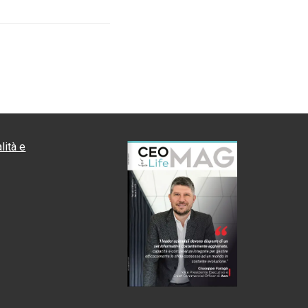
lità e