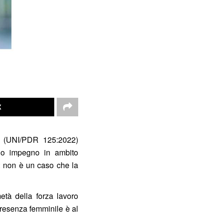
X
re (UNI/PDR 125:2022)
uo impegno in ambito
a: non è un caso che la
metà della forza lavoro
presenza femminile è al