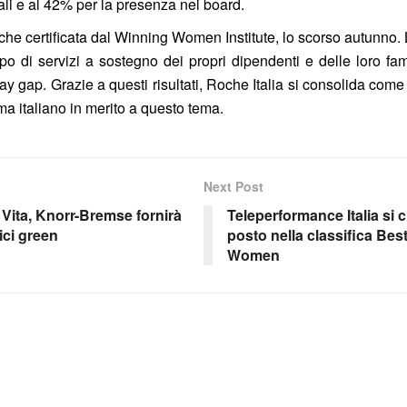
ali e al 42% per la presenza nei board.
nche certificata dal Winning Women Institute, lo scorso autunno. 
po di servizi a sostegno dei propri dipendenti e delle loro fam
 gap. Grazie a questi risultati, Roche Italia si consolida com
ma italiano in merito a questo tema.
Next Post
 Vita, Knorr-Bremse fornirà
Teleperformance Italia si 
ici green
posto nella classifica Bes
Women