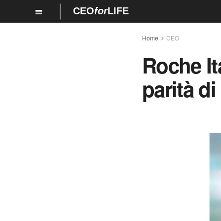
CEO
for
LIFE
Home
CEO
Roche Ita
parità d