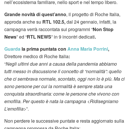
nell’ecosistema familiare, nello sport e nel tempo libero.
Grande novità di quest’anno
, il progetto di Roche Italia,
approda anche su
RTL 102.5,
dal 24 gennaio, infatti, la
campagna verrà raccontata sui programmi “
Non Stop
News
” ed “
RTL NEWS
” in 9 incontri dedicati
.
Guarda
la prima puntata con
Anna Maria Porrini
,
Direttore medico di Roche Italia
:
“
Negli ultimi due anni a causa della pandemia abbiamo
tutti messo in discussione il concetto di “normalità”: quello
che ci sembrava normale, scontato, oggi non lo è più. Ma ci
sono persone per cui la normalità è sempre stata una
conquista straordinaria: come le persone che vivono con
emofilia. Per questo è nata la campagna <Ridisegniamo
L’emofilia
>”.
Non perdere le successive puntate e resta aggiornato sulla
campagna promossa da Roche Italia: