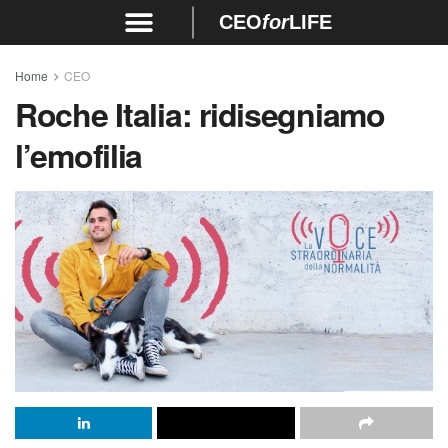
CEO
for
LIFE
Home
CEO
Roche Italia: ridisegniamo
l’emofilia