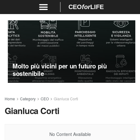
CEO
for
LIFE
Molto più vicini per un futuro più
sostenibile
Home
Category
CEO
Gianluca Corti
Gianluca Corti
No Content Available