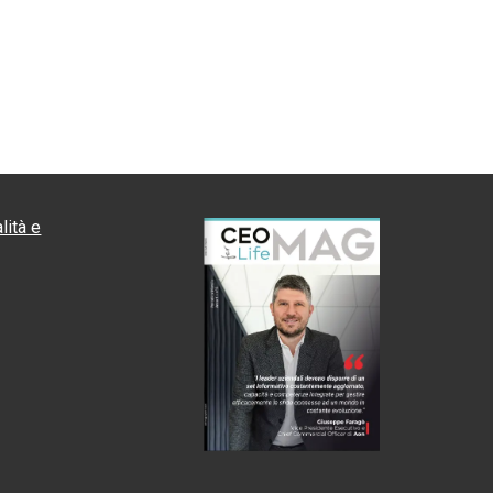
lità e