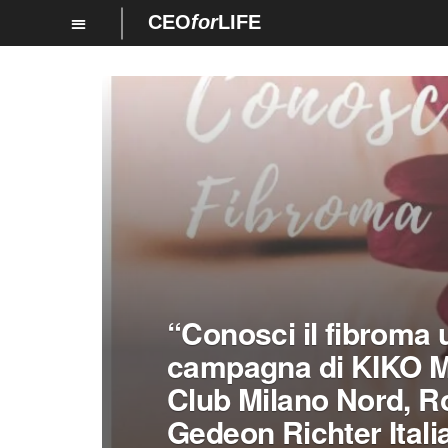
CEO
for
LIFE
“Conosci il fibroma u
campagna di KIKO M
Club Milano Nord, R
Gedeon Richter Itali