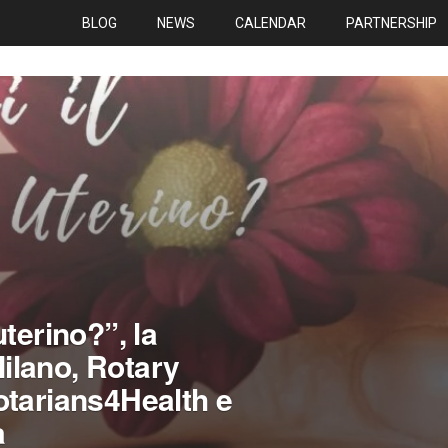
BLOG
NEWS
CALENDAR
PARTNERSHIP
terino?”, la
ilano, Rotary
otarians4Health e
a