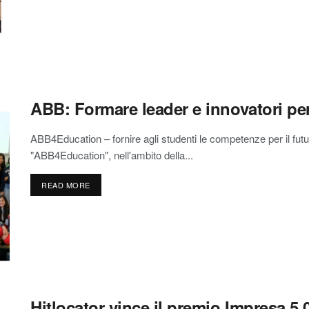
ABB: Formare leader e innovatori per 
ABB4Education – fornire agli studenti le competenze per il futur
"ABB4Education", nell'ambito della...
READ MORE
Hitlocator vince il premio Impresa 