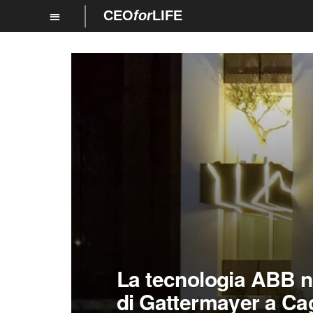
CEO
for
LIFE
La tecnologia ABB n
di Gattermayer a Cag