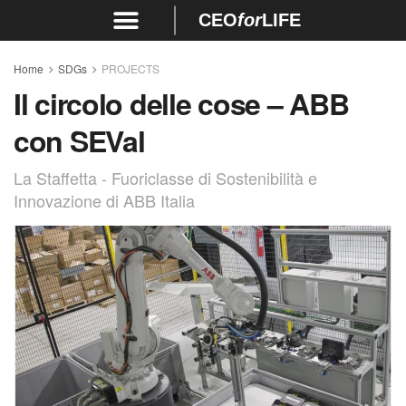
CEO
for
LIFE
Home
SDGs
PROJECTS
Il circolo delle cose – ABB
con SEVal
La Staffetta - Fuoriclasse di Sostenibilità e
Innovazione di ABB Italia