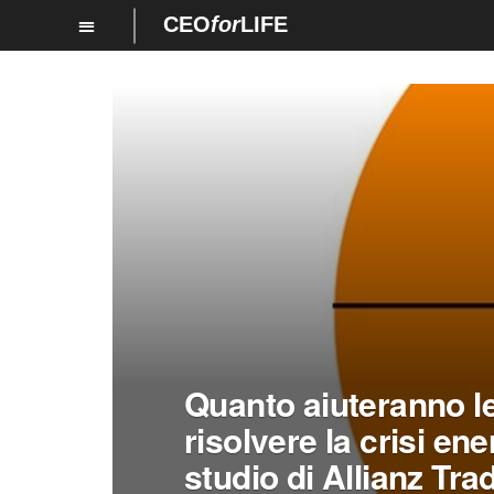
CEO
for
LIFE
Quanto aiuteranno le
risolvere la crisi en
studio di Allianz Trad