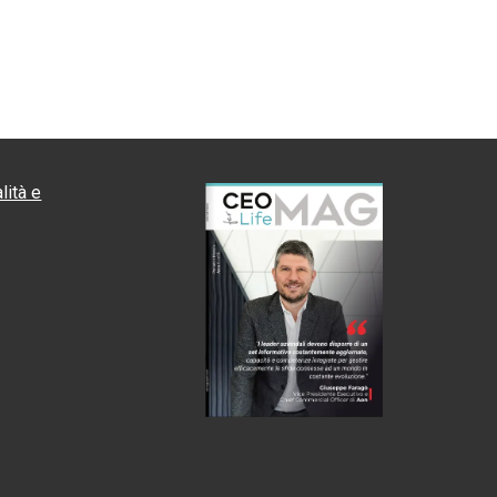
lità e