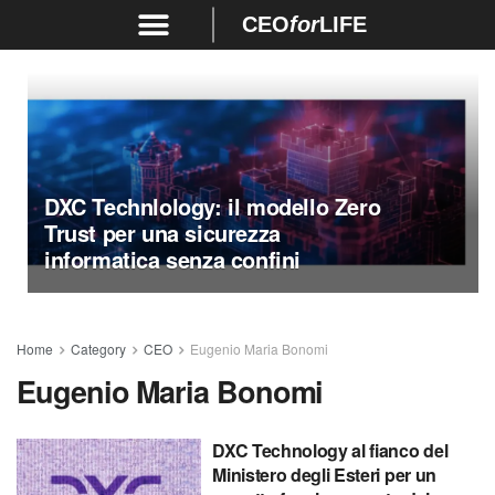
CEO
for
LIFE
DXC Technlology: il modello Zero
Trust per una sicurezza
informatica senza confini
Home
Category
CEO
Eugenio Maria Bonomi
Eugenio Maria Bonomi
DXC Technology al fianco del
Ministero degli Esteri per un