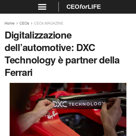
CEO
for
LIFE
Home
CEOs
CEOs MAGAZINE
Digitalizzazione
dell’automotive: DXC
Technology è partner della
Ferrari