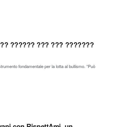
? ?? ?????? ??? ???̀ ???????
 strumento fondamentale per la lotta al bullismo. “Può
ovani con RispettAmi, un