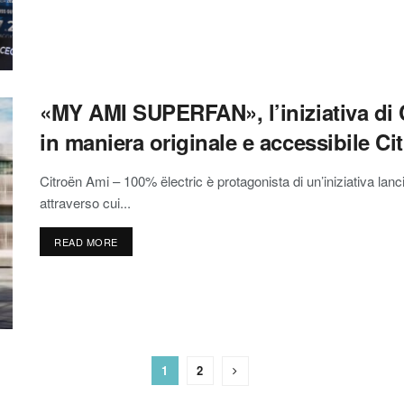
«MY AMI SUPERFAN», l’iniziativa di C
in maniera originale e accessibile Ci
Citroën Ami – 100% ëlectric è protagonista di un’iniziativa lan
attraverso cui...
READ MORE
1
2