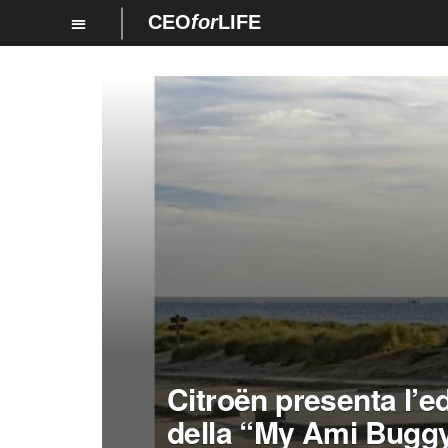
CEO
for
LIFE
Citroën presenta l’ed
della “My Ami Bugg