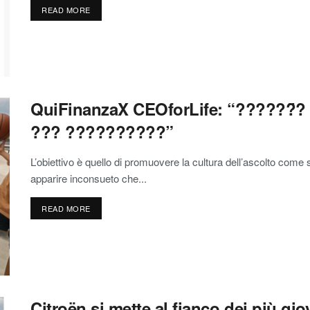
READ MORE
QuiFinanzaX CEOforLife: “??????̈
??? ??????????”
L’obiettivo è quello di promuovere la cultura dell’ascolto come
apparire inconsueto che...
READ MORE
Citroën si mette al fianco dei più gi