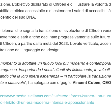
ione. L’obiettivo dichiarato di Citroën è di illustrare la volontà 
lità elettrica accessibile e di estendere i valori di accessibili
l centro del suo DNA.
mblema, che segna la transizione e l’evoluzione di Citroën verso
 settembre e sarà anche declinato progressivamente sulle future v
di Citroën, a partire dalla metà del 2023. L’ovale verticale, accen
irezione del linguaggio del design.
il momento di adottare un nuovo look più moderno e contempora
progresso: trasportando i nostri clienti sia fisicamente, in veicoli
do che la loro intera esperienza – in particolare la transizione a
ole e piacevole
”, ha spiegato con orgoglio
Vincent Cobée, CEO 
ps://www.media.stellantis.com/it-it/citroen/press/citroen-una-nuo
-l-inizio-di-un-era-moderna-intensa-e-appassionante