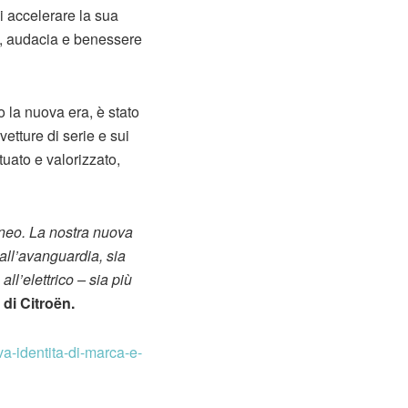
di accelerare la sua
tà, audacia e benessere
 la nuova era, è stato
etture di serie e sui
tuato e valorizzato,
neo. La nostra nuova
 all’avanguardia, sia
ll’elettrico – sia più
di Citroën.
va-identita-di-marca-e-