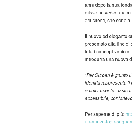
anni dopo la sua fondaz
missione verso una mobi
dei clienti, che sono a
Il nuovo ed elegante e
presentato alla fine di
futuri concept-vehicle 
introdurrà una nuova d
“
Per Citroën è giunto 
identità rappresenta il 
emotivamente, assicuran
accessibile, confortev
Per saperne di più:
htt
un-nuovo-logo-segnano