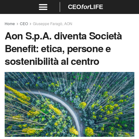
CEO
for
LIFE
Home
CEO
Giuseppe Faragò, AON
Aon S.p.A. diventa Società
Benefit: etica, persone e
sostenibilità al centro