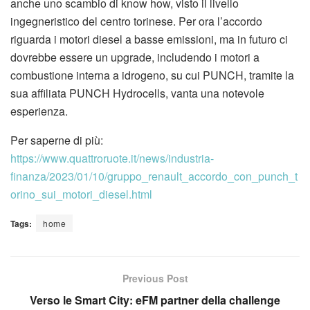
anche uno scambio di know how, visto il livello
ingegneristico del centro torinese. Per ora l’accordo
riguarda i motori diesel a basse emissioni, ma in futuro ci
dovrebbe essere un upgrade, includendo i motori a
combustione interna a idrogeno, su cui PUNCH, tramite la
sua affiliata PUNCH Hydrocells, vanta una notevole
esperienza.
Per saperne di più:
https://www.quattroruote.it/news/industria-
finanza/2023/01/10/gruppo_renault_accordo_con_punch_t
orino_sui_motori_diesel.html
Tags:
home
Previous Post
Verso le Smart City: eFM partner della challenge