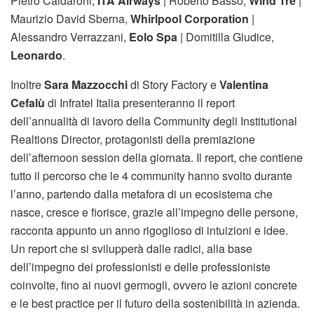
Pietro Caldaroni,
ITA Airways
| Roberto Basso,
Wind Tre
|
Maurizio David Sberna,
Whirlpool Corporation
|
Alessandro Verrazzani,
Eolo Spa
| Domitilla Giudice,
Leonardo
.
Inoltre
Sara Mazzocchi
di Story Factory e
Valentina
Cefalù
di Infratel Italia presenteranno il report
dell’annualità di lavoro della Community degli Institutional
Realtions Director, protagonisti della premiazione
dell’afternoon session della giornata. Il report, che contiene
tutto il percorso che le 4 community hanno svolto durante
l’anno, partendo dalla metafora di un ecosistema che
nasce, cresce e fiorisce, grazie all’impegno delle persone,
racconta appunto un anno rigoglioso di intuizioni e idee.
Un report che si svilupperà dalle radici, alla base
dell’impegno dei professionisti e delle professioniste
coinvolte, fino ai nuovi germogli, ovvero le azioni concrete
e le best practice per il futuro della sostenibilità in azienda.