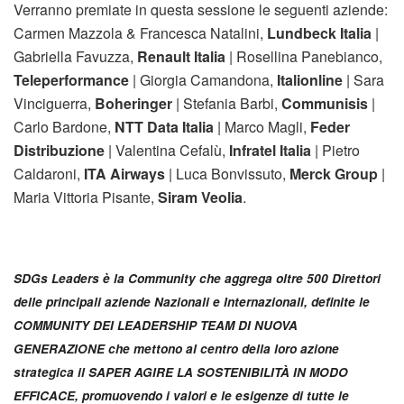
Verranno premiate in questa sessione le seguenti aziende:
Carmen Mazzola & Francesca Natalini,
Lundbeck Italia
|
Gabriella Favuzza,
Renault Italia
| Rosellina Panebianco,
Teleperformance
| Giorgia Camandona,
Italionline
| Sara
Vinciguerra,
Boheringer
| Stefania Barbi,
Communisis
|
Carlo Bardone,
NTT Data Italia
| Marco Magli,
Feder
Distribuzione
| Valentina Cefalù,
Infratel Italia
| Pietro
Caldaroni,
ITA Airways
| Luca Bonvissuto,
Merck Group
|
Maria Vittoria Pisante,
Siram Veolia
.
SDGs Leaders è la Community che aggrega oltre 500 Direttori
delle principali aziende Nazionali e Internazionali, definite le
COMMUNITY DEI LEADERSHIP TEAM DI NUOVA
GENERAZIONE che mettono al centro della loro azione
strategica il SAPER AGIRE LA SOSTENIBILITÀ IN MODO
EFFICACE, promuovendo i valori e le esigenze di tutte le