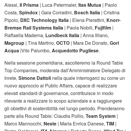
Alessi,
Il Prisma
| Luca Petermaier,
Itas Mutua
| Paolo
Costa,
Spindox
| Gaia Corradini,
Bosch Italia
| Cristina
Pipolo,
DXC Technology Italia
| Elena Pierattini,
Knorr-
Bremse Rail Systems Italia
| Paola Nobili,
Fujifilm
|
Raffaella Maderna,
Lundbeck Italia
| Anna Illiano,
Magroup
| Tina Martino,
OCTO
| Mara De Donato,
Gori
Acqua
|Vito Palumbo,
Acquedotto Pugliese
.
Nella sessione pomeridiana, ascolteremo la Round Table
Top Companies, moderata dall’Amministratore Delegato di
Inrete,
Simone Dattoli
nella quale interrogarci su come un
nuovo approccio ai Public Affairs, capace di realizzare
elevati standard di governance, contribuisce in modo
rilevante a realizzare lo scopo aziendale e a raggiungere
gli obiettivi di sostenibilità nel lungo periodo. Prenderanno
parte alla Round Table: Claudia Pollio,
Team System
|
Marco Mannocchi,
Neste
| Maria Enrica Danese,
TIM
|