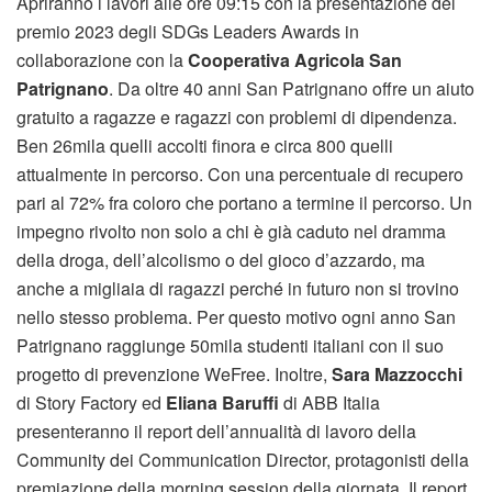
Apriranno i lavori alle ore 09:15 con la presentazione del
premio 2023 degli SDGs Leaders Awards in
collaborazione con la
Cooperativa Agricola San
Patrignano
. Da oltre 40 anni San Patrignano offre un aiuto
gratuito a ragazze e ragazzi con problemi di dipendenza.
Ben 26mila quelli accolti finora e circa 800 quelli
attualmente in percorso. Con una percentuale di recupero
pari al 72% fra coloro che portano a termine il percorso. Un
impegno rivolto non solo a chi è già caduto nel dramma
della droga, dell’alcolismo o del gioco d’azzardo, ma
anche a migliaia di ragazzi perché in futuro non si trovino
nello stesso problema. Per questo motivo ogni anno San
Patrignano raggiunge 50mila studenti italiani con il suo
progetto di prevenzione WeFree. Inoltre,
Sara Mazzocchi
di Story Factory ed
Eliana Baruffi
di ABB Italia
presenteranno il report dell’annualità di lavoro della
Community dei Communication Director, protagonisti della
premiazione della morning session della giornata. Il report,