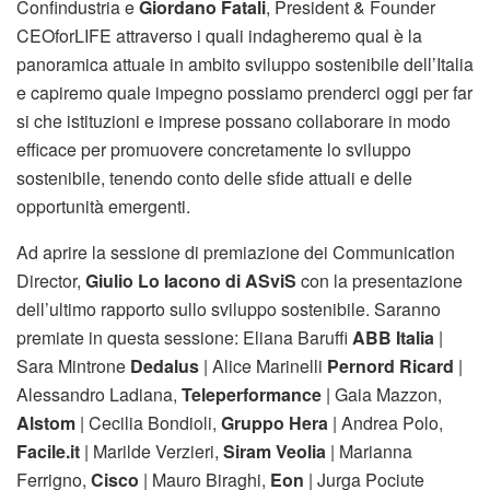
Confindustria e
Giordano Fatali
, President & Founder
CEOforLIFE attraverso i quali indagheremo qual è la
panoramica attuale in ambito sviluppo sostenibile dell’Italia
e capiremo quale impegno possiamo prenderci oggi per far
si che istituzioni e imprese possano collaborare in modo
efficace per promuovere concretamente lo sviluppo
sostenibile, tenendo conto delle sfide attuali e delle
opportunità emergenti.
Ad aprire la sessione di premiazione dei Communication
Director,
Giulio Lo Iacono di ASviS
con la presentazione
dell’ultimo rapporto sullo sviluppo sostenibile. Saranno
premiate in questa sessione: Eliana Baruffi
ABB Italia
|
Sara Mintrone
Dedalus
| Alice Marinelli
Pernord Ricard
|
Alessandro Ladiana,
Teleperformance
| Gaia Mazzon,
Alstom
| Cecilia Bondioli,
Gruppo Hera
| Andrea Polo,
Facile.it
| Marilde Verzieri,
Siram Veolia
| Marianna
Ferrigno,
Cisco
| Mauro Biraghi,
Eon
| Jurga Pociute