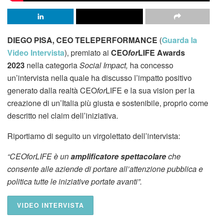
DIEGO PISA, CEO TELEPERFORMANCE
(
Guarda la
Video Intervista
), premiato ai
CEO
for
LIFE Awards
2023
nella categoria
Social Impact,
ha concesso
un’intervista nella quale ha discusso l’impatto positivo
generato dalla realtà CEO
for
LIFE e la sua vision per la
creazione di un’Italia più giusta e sostenibile, proprio come
descritto nel claim dell’iniziativa.
Riportiamo di seguito un virgolettato dell’intervista:
“CEOforLIFE è un
amplificatore spettacolare
che
consente alle aziende di portare all’attenzione pubblica e
politica tutte le iniziative portate avanti”.
VIDEO INTERVISTA