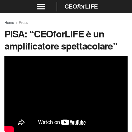
CEO
for
LIFE
Home
Press
PISA:
“CEOforLIFE è un
amplificatore spettacolare”