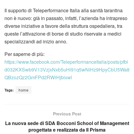
Il supporto di Teleperformance Italia alla sanità tarantina
non è nuovo: già in passato, infatti, l’azienda ha intrapreso
diverse iniziative a favore della struttura ospedaliera, tra
queste l’attivazione di borse di studio riservate a medici
specializzandi ad inizio anno.
Per saperne di più:
https://www.facebook.com/TeleperformanceItalia/posts/pfbi
d032KXSwb9V13VzjxNxb5uHi91q5wNiHz9HpyCbU5Wa8
QBzozQz2GmFPd2RWrHjbixwl
Tags:
home
Previous Post
La nuova sede di SDA Bocconi School of Management
progettata e realizzata da Il Prisma