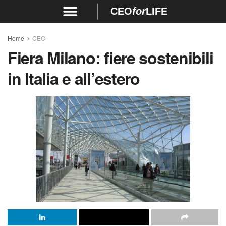
CEO
for
LIFE
Home
CEO
Fiera Milano: fiere sostenibili
in Italia e all’estero