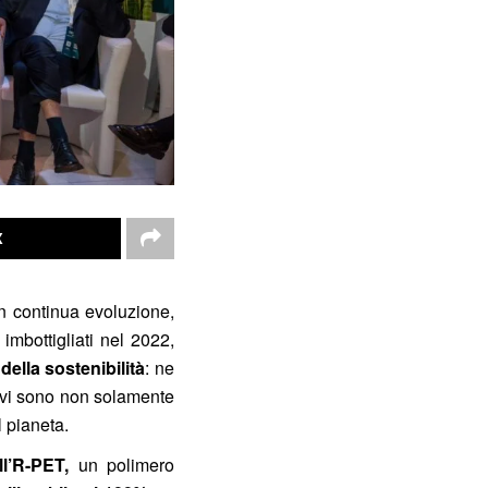
X
n continua evoluzione,
 imbottigliati nel 2022,
ella sostenibilità
: ne
ttivi sono non solamente
ul pianeta.
l’R-PET,
un polimero