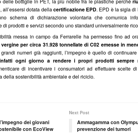
o delle bottiglie in PET, la più nobile fra le plastiche perché
ri
, all’essersi dotata della
certificazione EPD
. EPD è la sigla d
uno schema di dichiarazione volontaria che comunica infor
 di prodotti e servizi secondo uno standard universalmente ric
nibilità messa in campo da Ferrarelle ha permesso fino ad or
ca vergine per circa 31.928 tonnellate di C02 emesse in men
grandi numeri già raggiunti, l’impegno è quello di continuare
 infatti ogni giorno a rendere i propri prodotti sempre
enticare di incentivare i consumatori ad effettuare scelte di
della sostenibilità ambientale e del riciclo.
Next Post
l’impegno dei giovani
Ammagamma con Olympus I
ostenibile con EcoView
prevenzione dei tumori