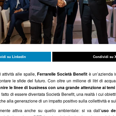
vidi su Linkedin
Condividi su 
attività alle spalle,
Ferrarelle Società Benefit
è un’azienda i
tare le sfide del futuro. Con oltre un milione di litri di acqua
nire le linee di business con una grande attenzione ai temi d
 fatto di essere diventata Società Benefit, una realtà i cui obie
nche alla generazione di un impatto positivo sulla collettività e s
mente attiva anche su quello ambientale: si va dall’
uso del