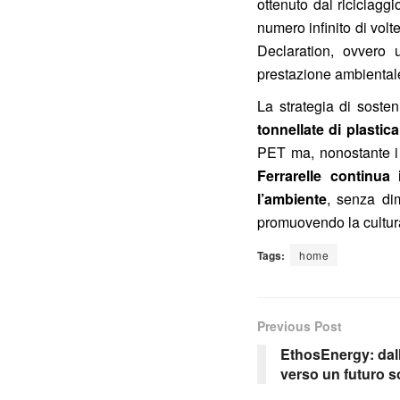
ottenuto dal riciclaggi
numero infinito di volte
Declaration, ovvero 
prestazione ambientale
La strategia di soste
tonnellate di plasti
PET ma, nonostante i 
Ferrarelle continua
l’ambiente
, senza dim
promuovendo la cultura 
Tags:
home
Previous Post
EthosEnergy: dal
verso un futuro s