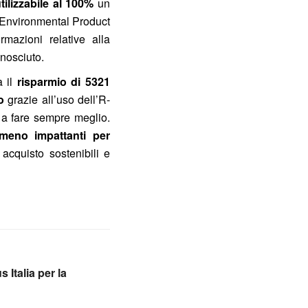
utilizzabile al 100%
un
i Environmental Product
mazioni relative alla
onosciuto.
a il
risparmio di 5321
o
grazie all’uso dell’R-
 a fare sempre meglio.
 meno impattanti per
 acquisto sostenibili e
talia per la