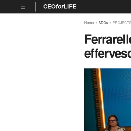
CEO
for
LIFE
Home
SDGs
PROJECT
Ferrarel
efferves