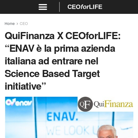
CEO
for
LIFE
Home
CEO
QuiFinanza X CEOforLIFE:
“ENAV è la prima azienda
italiana ad entrare nel
Science Based Target
initiative”