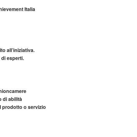
hievement Italia
o
 all’iniziativa.
di esperti.
 Unioncamere
 di abilità
l prodotto o servizio