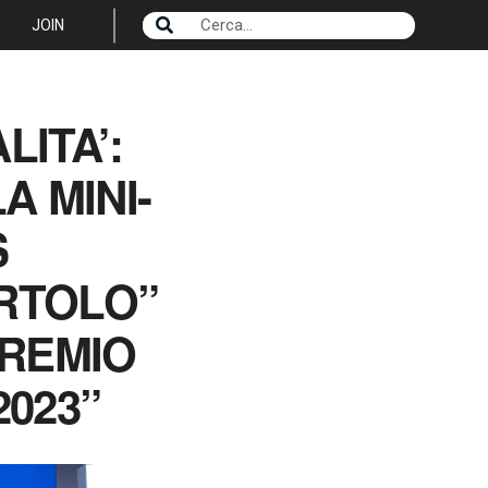
JOIN
LITA’:
A MINI-
S
ARTOLO”
PREMIO
2023”