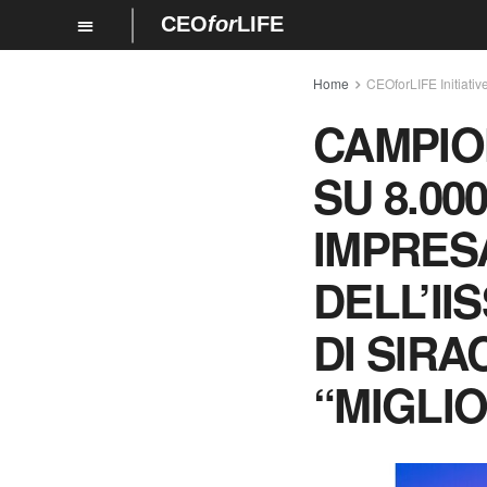
CEO
for
LIFE
Home
CEOforLIFE Initiativ
CAMPION
SU 8.00
IMPRES
DELL’I
DI SIRA
“MIGLIO