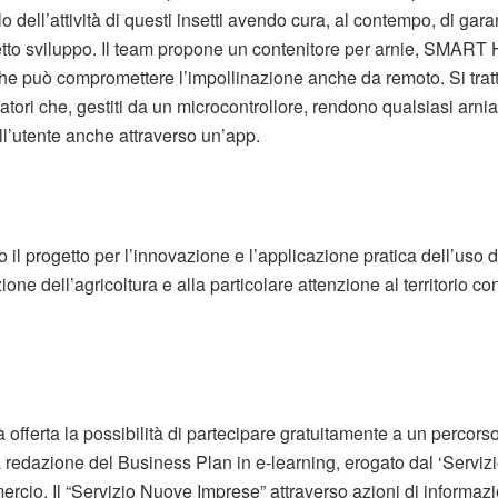
 dell’attività di questi insetti avendo cura, al contempo, di garant
etto sviluppo. Il team propone un contenitore per arnie, SMART 
 che può compromettere l’impollinazione anche da remoto. Si trat
uatori che, gestiti da un microcontrollore, rendono qualsiasi arni
ll’utente anche attraverso un’app.
 il progetto per l’innovazione e l’applicazione pratica dell’uso d
ione dell’agricoltura e alla particolare attenzione al territorio 
rà offerta la possibilità di partecipare gratuitamente a un percor
a redazione del Business Plan in e-learning, erogato dal ‘Servi
cio. Il “Servizio Nuove Imprese” attraverso azioni di informaz