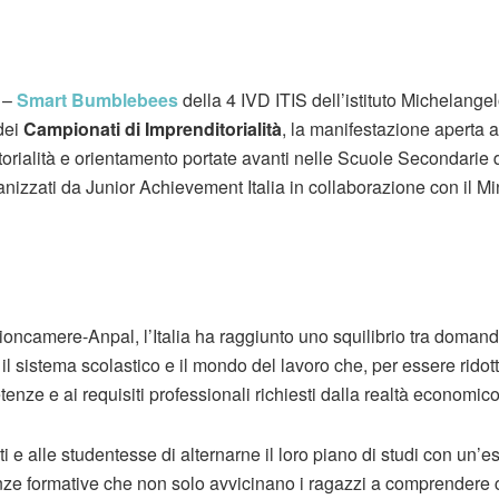
 –
Smart Bumblebees
della 4 IVD ITIS dell’istituto Michelange
dei
Campionati di Imprenditorialità
, la manifestazione aperta a t
rialità e orientamento portate avanti nelle Scuole Secondarie di I
izzati da Junior Achievement Italia in collaborazione con il Min
ncamere-Anpal, l’Italia ha raggiunto uno squilibrio tra domanda
 il sistema scolastico e il mondo del lavoro che, per essere ridot
nze e ai requisiti professionali richiesti dalla realtà economico
i e alle studentesse di alternarne il loro piano di studi con un
nze formative che non solo avvicinano i ragazzi a comprendere 