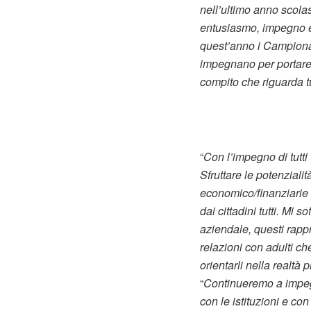
nell’ultimo anno scolas
entusiasmo, impegno e c
quest’anno i Campionati
impegnano per portare 
compito che riguarda tu
“
Con l’impegno di tutti
Sfruttare le potenziali
economico/finanziarie e
dai cittadini tutti. Mi 
aziendale, questi rapp
relazioni con adulti ch
orientarli nella realtà 
“
Continueremo a impegn
con le istituzioni e co