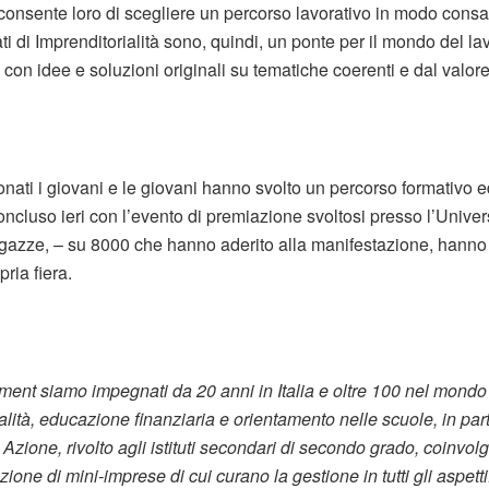
onsente loro di scegliere un percorso lavorativo in modo consa
ti di Imprenditorialità sono, quindi, un ponte per il mondo del la
 con idee e soluzioni originali su tematiche coerenti e dal valo
onati i giovani e le giovani hanno svolto un percorso formativo e
oncluso ieri con l’evento di premiazione svoltosi presso l’Univer
gazze, – su 8000 che hanno aderito alla manifestazione, hanno 
ria fiera.
nt siamo impegnati da 20 anni in Italia e oltre 100 nel mondo 
ialità, educazione finanziaria e orientamento nelle scuole, in parti
zione, rivolto agli istituti secondari di secondo grado, coinvolg
ione di mini-imprese di cui curano la gestione in tutti gli aspe