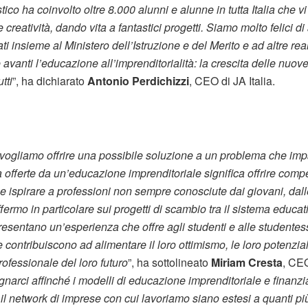
tico ha coinvolto oltre 8.000 alunni e alunne in tutta Italia che 
reatività, dando vita a fantastici progetti. Siamo molto felici di
 insieme al Ministero dell’Istruzione e del Merito e ad altre rea
avanti l’educazione all’imprenditorialità: la crescita delle nuov
tti
”, ha dichiarato
Antonio Perdichizzi
, CEO di JA Italia.
 vogliamo offrire una possibile soluzione a un problema che impat
tà offerte da un’educazione imprenditoriale significa offrire com
 ispirare a professioni non sempre conosciute dai giovani, dalle
soffermo in particolare sui progetti di scambio tra il sistema educa
resentano un’esperienza che offre agli studenti e alle studentes
e contribuiscono ad alimentare il loro ottimismo, le loro potenzi
professionale del loro futuro
”, ha sottolineato
Miriam Cresta
, CEO
arci affinché i modelli di educazione imprenditoriale e finanz
n il network di imprese con cui lavoriamo siano estesi a quanti più