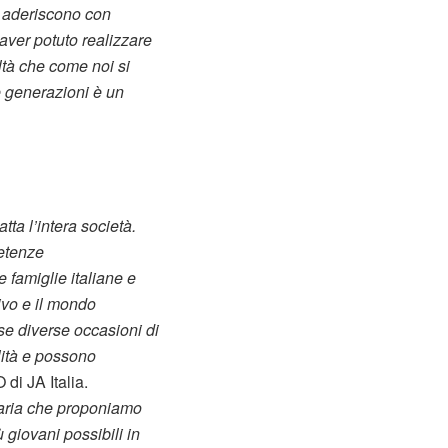
vi aderiscono con
 aver potuto realizzare
ltà che come noi si
e generazioni è un
ta l’intera società.
petenze
 famiglie italiane e
tivo e il mondo
se diverse occasioni di
alità e possono
 di JA Italia.
iaria che proponiamo
 giovani possibili in