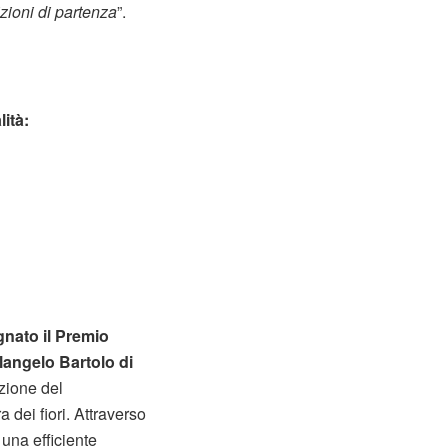
izioni di partenza
”.
ità:
gnato il Premio
langelo Bartolo di
zione del
 dei fiori. Attraverso
 una efficiente