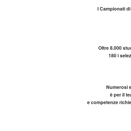
I Campionati di
Oltre 8.000 stu
180 i sele
Numerosi e 
è per il t
e competenze richies