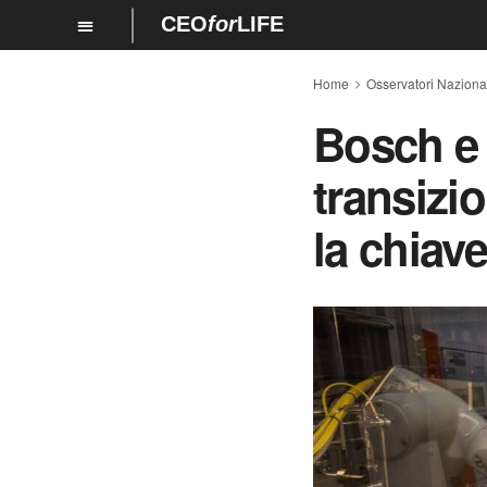
CEO
for
LIFE
Home
Osservatori Nazionali
Bosch e 
transizio
la chiave