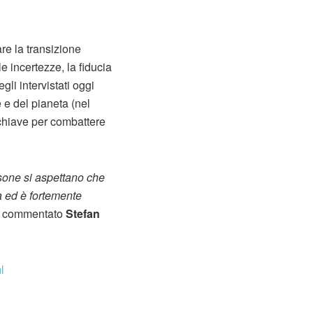
re la transizione
 incertezze, la fiducia
li intervistati oggi
 e del pianeta (nel
a chiave per combattere
rsone si aspettano che
a ed è fortemente
a commentato
Stefan
l