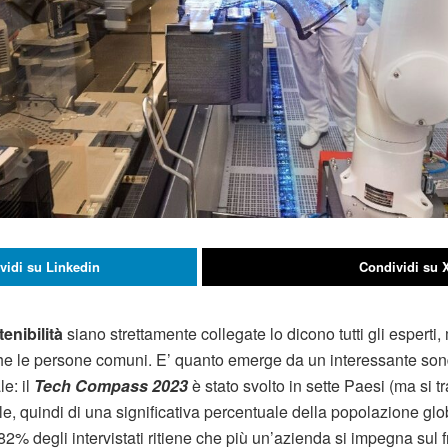
vidi su Linkedin
Condividi su 
enibilità
siano strettamente collegate lo dicono tutti gli esperti
e le persone comuni. E’ quanto emerge da un interessante son
e: il
Tech Compass 2023
è stato svolto in sette Paesi (ma si t
le, quindi di una significativa percentuale della popolazione gl
% degli intervistati ritiene che più un’azienda si impegna sul f