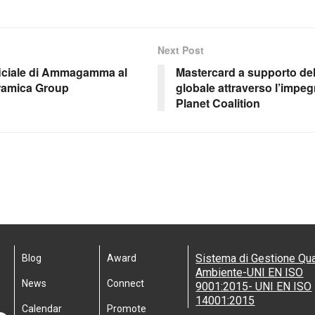
Next Post
tificiale di Ammagamma al
Mastercard a supporto del
Ceramica Group
globale attraverso l’impeg
Planet Coalition
Sistema di Gestione Qua
Blog
Award
Ambiente-UNI EN ISO
News
Connect
9001:2015- UNI EN ISO
14001:2015
Calendar
Promote