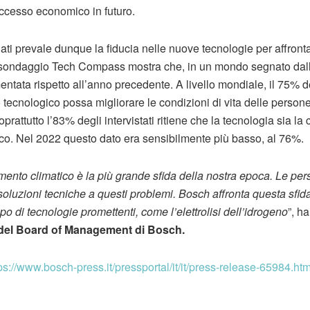
successo economico in futuro.
ati prevale dunque la fiducia nelle nuove tecnologie per affronta
il sondaggio Tech Compass mostra che, in un mondo segnato dalle
ntata rispetto all’anno precedente. A livello mondiale, il 75% deg
tecnologico possa migliorare le condizioni di vita delle persone
prattutto l’83% degli intervistati ritiene che la tecnologia sia l
co. Nel 2022 questo dato era sensibilmente più basso, al 76%.
mento climatico è la più grande sfida della nostra epoca. Le pe
soluzioni tecniche a questi problemi. Bosch affronta questa sfid
o di tecnologie promettenti, come l’elettrolisi dell’idrogeno
”, h
 del Board of Management di Bosch.
ps://www.bosch-press.it/pressportal/it/it/press-release-65984.htm