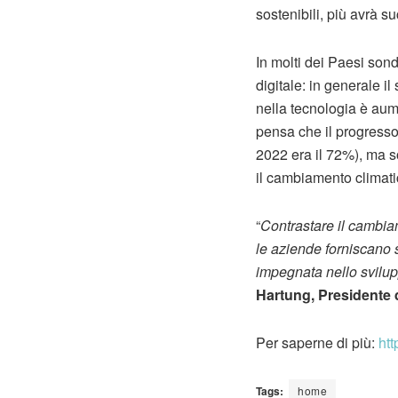
sostenibili, più avrà 
In molti dei Paesi sond
digitale: in generale 
nella tecnologia è aume
pensa che il progresso 
2022 era il 72%), ma so
il cambiamento climati
“
Contrastare il cambia
le aziende forniscano 
impegnata nello svilupp
Hartung, Presidente
Per saperne di più:
htt
Tags:
home