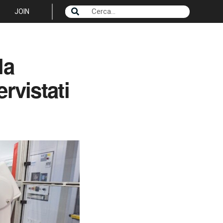
JOIN
la
ervistati