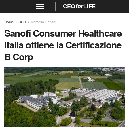
CEO
for
LIFE
Home
CEO
Marcello Cattani
Sanofi Consumer Healthcare
Italia ottiene la Certificazione
B Corp