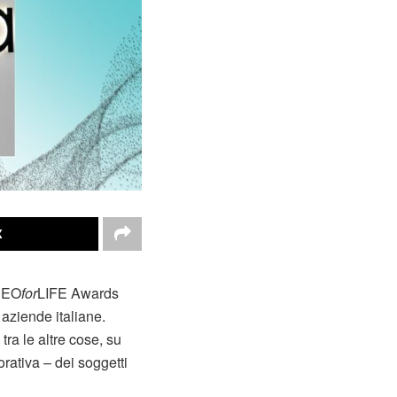
X
 CEO
for
LIFE Awards
 aziende italiane.
tra le altre cose, su
rativa – dei soggetti