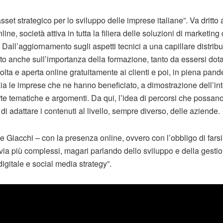
et strategico per lo sviluppo delle imprese italiane”. Va dritto
line, società attiva in tutta la filiera delle soluzioni di marketing 
all’aggiornamento sugli aspetti tecnici a una capillare distribuz
to anche sull’importanza della formazione, tanto da essersi do
lta e aperta online gratuitamente ai clienti e poi, in piena pan
iaia le imprese che ne hanno beneficiato, a dimostrazione dell’int
rte tematiche e argomenti. Da qui, l’idea di percorsi che possano
 di adattare i contenuti al livello, sempre diverso, delle aziende.
e Giacchi – con la presenza online, ovvero con l’obbligo di farsi t
via più complessi, magari parlando dello sviluppo e della gestion
gitale e social media strategy”.