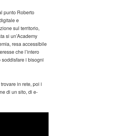
 al punto Roberto
digitale e
ione sul territorio,
tata si un’Academy
demia, resa accessibile
eresse che l’intero
 soddisfare i bisogni
rovare in rete, poi i
e di un sito, di e-