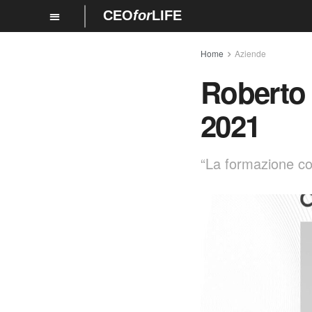
CEO
for
LIFE
Home
Aziende
Roberto 
2021
“La formazione com