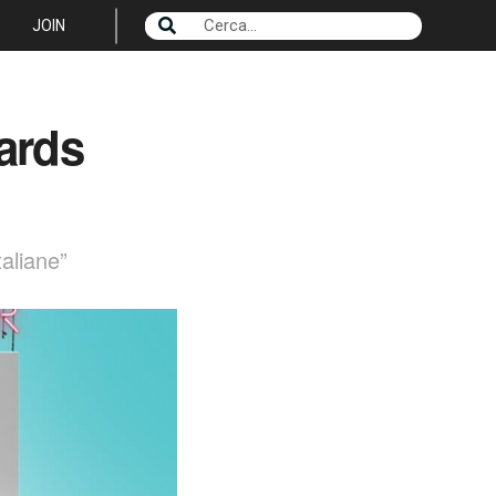
JOIN
wards
aliane”