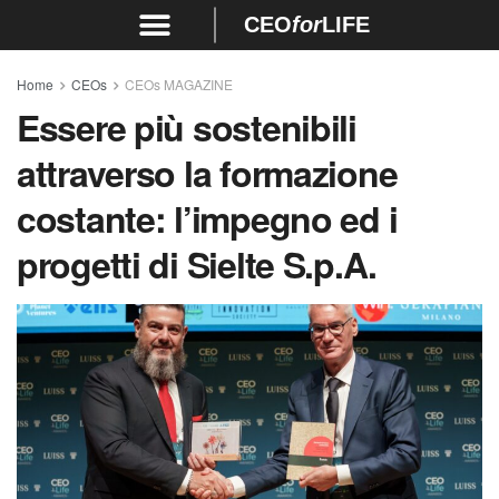
CEO
for
LIFE
Home
CEOs
CEOs MAGAZINE
Essere più sostenibili
attraverso la formazione
costante: l’impegno ed i
progetti di Sielte S.p.A.