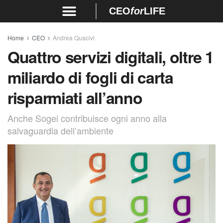
CEO
for
LIFE
Home
CEO
Andrea Quacivi
Quattro servizi digitali, oltre 1
miliardo di fogli di carta
risparmiati all’anno
Anche Sogei contribuisce ogni anno alla
salvaguardia dell’ambiente