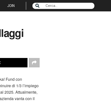
JOIN
laggi
X
reka! Fund con
minuire di 1/3 l’impiego
to al 2025. Attualmente,
’azienda vanta con il