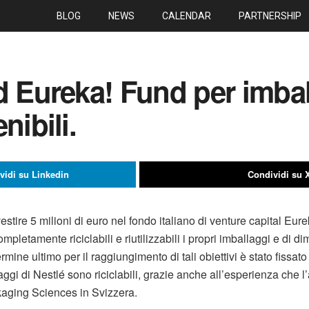
BLOG
NEWS
CALENDAR
PARTNERSHIP
d Eureka! Fund per imbal
nibili.
vidi su Linkedin
Condividi su 
estire 5 milioni di euro nel fondo italiano di venture capital Eu
ompletamente riciclabili e riutilizzabili i propri imballaggi e di di
termine ultimo per il raggiungimento di tali obiettivi è stato fissa
aggi di Nestlé sono riciclabili, grazie anche all’esperienza che l
ckaging Sciences in Svizzera.