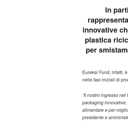
In part
rappresentat
innovative ch
plastica rici
per smistame
Eureka! Fund, infatti, 
nelle fasi iniziali di p
“Il nostro ingresso nel
packaging innovative, fi
alimentare e per miglior
presidente e amministr