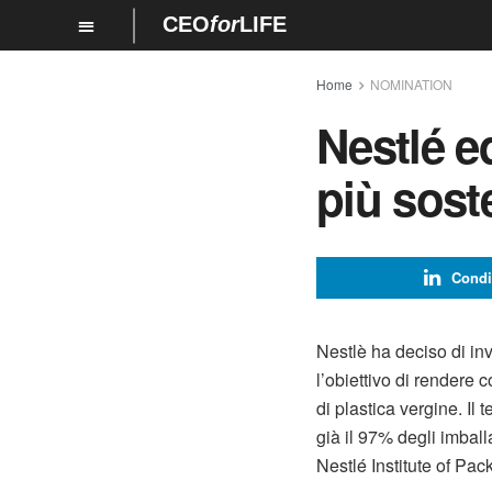
CEO
for
LIFE
Home
NOMINATION
Nestlé e
più soste
Condi
Nestlè ha deciso di inv
l’obiettivo di rendere c
di plastica vergine. Il 
già il 97% degli imball
Nestlé Institute of Pa