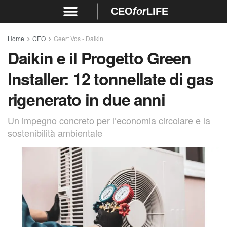
CEO
for
LIFE
Home
CEO
Geert Vos - Daikin
Daikin e il Progetto Green
Installer: 12 tonnellate di gas
rigenerato in due anni
Un impegno concreto per l’economia circolare e la
sostenibilità ambientale