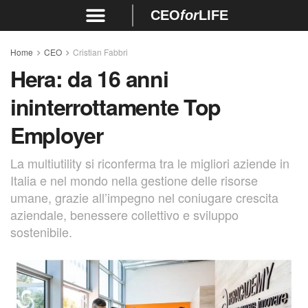
CEO
for
LIFE
Home
CEO
Cristian Fabbri
Hera: da 16 anni
ininterrottamente Top
Employer
La multiutility si riconferma tra le migliori aziende in
Italia e nel mondo nella gestione delle risorse
umane, grazie all’impegno nel coniugare crescita
aziendale, benessere collettivo e sviluppo
sostenibile.