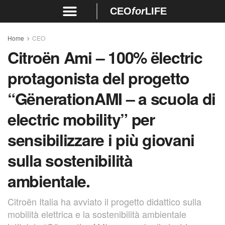
CEO
for
LIFE
Home
CEO
Citroën Ami – 100% ëlectric
protagonista del progetto
“GënerationAMI – a scuola di
electric mobility” per
sensibilizzare i più giovani
sulla sostenibilità
ambientale.
Citroën Italia ha avviato il progetto didattico sulla
mobilità elettrica e la sostenibilità ambientale