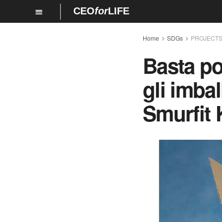
CEO
for
LIFE
Home
SDGs
PROJECT
Basta po
gli imbal
Smurfit 