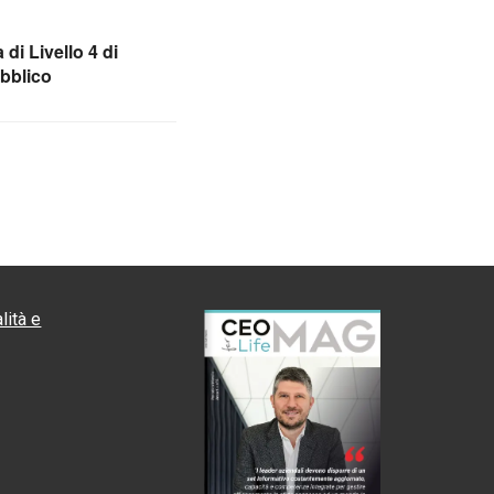
a di Livello 4 di
ubblico
lità e