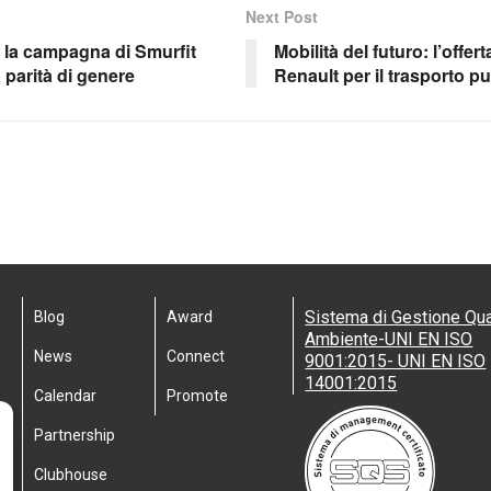
Next Post
 la campagna di Smurfit
Mobilità del futuro: l’offert
a parità di genere
Renault per il trasporto p
Sistema di Gestione Qua
Blog
Award
Ambiente-UNI EN ISO
News
Connect
9001:2015- UNI EN ISO
14001:2015
Calendar
Promote
Partnership
Clubhouse