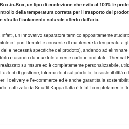
Box-in-Box,
un tipo di confezione che evita al 100% le protez
ontrollo della temperatura corretta per il trasporto dei prodo
e sfrutta l’isolamento naturale offerto dall’aria.
o, infatti, un innovativo separatore termico appositamente studiat
 minimo i ponti termici e consente di mantenere la temperatura gi
delle necessità specifiche del prodotto), andando ad eliminare m
listirolo e usando dunque interamente cartone ondulato. Thermal 
realizzato su misura ed è completamente personalizzabile, utiliz
ruzioni di gestione, informazioni sul prodotto, la sostenibilità o 
r il delivery e l’e-commerce ed è anche garantita la sostenibilità
rta realizzato da Smurfit Kappa Italia è infatti completamente rin