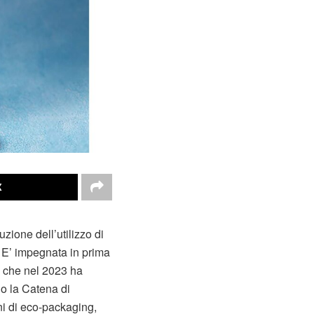
X
zione dell’utilizzo di
i. E’ impegnata in prima
, che nel 2023 ha
do la Catena di
ni di eco-packaging,