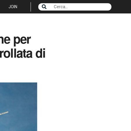
JOIN
ne per
ollata di