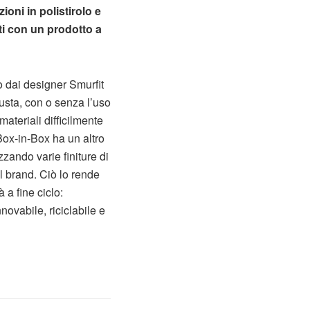
ioni in polistirolo e
tti con un prodotto a
o dai designer Smurfit
usta, con o senza l’uso
ateriali difficilmente
Box-in-Box ha un altro
zando varie finiture di
il brand. Ciò lo rende
 a fine ciclo:
novabile, riciclabile e