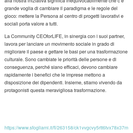
alla nostra iniziativa significa inequivocabilmente che c’è
grande voglia di cambiare il paradigma e le regole del
gioco: mettere la Persona al centro di progetti lavorativi e
sociali porta valore a tutti.
La Community CEOforLIFE, in sinergia con i suoi partner,
lavora per lanciare un movimento sociale in grado di
migliorare il paese e gettare le basi per una trasformazione
culturale. Sono cambiate le priorità delle persone e di
conseguenza, perché siano efficaci, devono cambiare
rapidamente i benefici che le imprese mettono a
disposizione dei dipendenti. Insieme, stiamo vivendo da
protagonisti questa meravigliosa trasformazione.
https://www.sfogliami.it/fl/263158/ck1vvgcvy5rtt6tvx78x37m