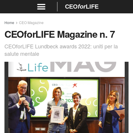
CEO
for
LIFE
Home
CEO Magazine
CEOforLIFE Magazine n. 7
CEOforLIFE Lundbeck awards 2022: uniti per la
salute mentale