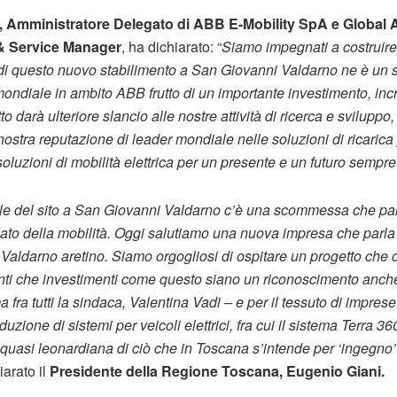
 Amministratore Delegato di ABB E-Mobility SpA e Global 
 & Service Manager
, ha dichiarato: “
Siamo impegnati a costruire
 di questo nuovo stabilimento a San Giovanni Valdarno ne è un s
ondiale in ambito ABB frutto di un importante investimento, inc
o darà ulteriore slancio alle nostre attività di ricerca e sviluppo,
stra reputazione di leader mondiale nelle soluzioni di ricarica pe
oluzioni di mobilità elettrica per un presente e un futuro sempre 
le del sito a San Giovanni Valdarno c’è una scommessa che pa
ato della mobilità. Oggi salutiamo una nuova impresa che parla 
l Valdarno aretino. Siamo orgogliosi di ospitare un progetto che 
vinti che investimenti come questo siano un riconoscimento anche 
 fra tutti la sindaca, Valentina Vadi – e per il tessuto di imprese e
zione di sistemi per veicoli elettrici, fra cui il sistema Terra 360
i quasi leonardiana di ciò che in Toscana s’intende per ‘ingegno’ 
iarato il
Presidente della Regione Toscana, Eugenio Giani.