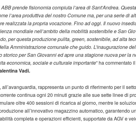
 ABB prende fisionomia compiuta l’area di Sant’Andrea. Questa a
come l’area produttiva del nostro Comune ma, per una serie di al
e realizzata la propria vocazione. Fino ad oggi. Il nuovo inse
llenza mondiale nell’ambito della mobilità sostenibile e San Gi
do, per questa produzione pulita, green, sostenibile, ad alta te
ti della Amministrazione comunale che guido. L’inaugurazione del
 storico per San Giovanni ed apre una stagione nuova per la no
cita economica, sociale e culturale importante
” ha commentato i
lentina Vadi.
o, all’avanguardia, rappresenta un punto di riferimento per il se
 corrente continua ogni 20 minuti grazie alle sue sette linee di p
imulare oltre 400 sessioni di ricarica al giorno, mentre le soluz
 produzione all’innovativo magazzino automatico, garantendo un 
iabilità completa e operazioni efficienti, supportate da AGV e veic