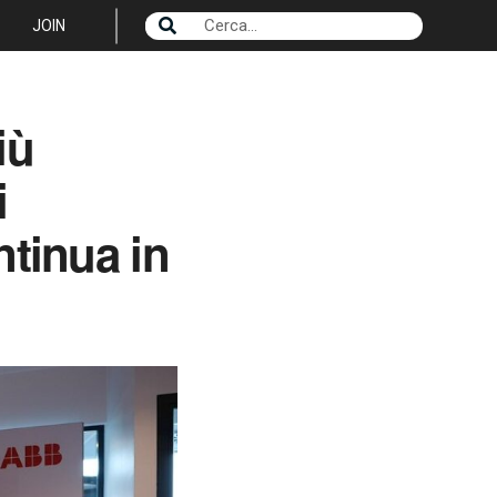
JOIN
iù
i
ntinua in