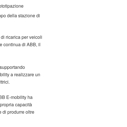
rototipazione
ppo della stazione di
i ricarica per veicoli
te continua di ABB, il
, supportando
bility a realizzare un
trici.
 ABB E-mobility ha
 propria capacità
 di produrre oltre