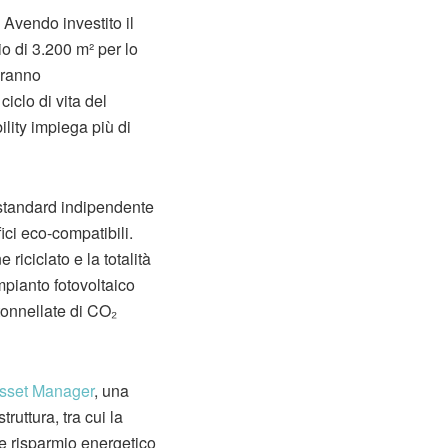
 Avendo investito il
o di 3.200 m² per lo
heranno
iclo di vita del
lity impiega più di
 standard indipendente
ici eco-compatibili.
riciclato e la totalità
mpianto fotovoltaico
tonnellate di CO₂
Asset Manager
, una
ruttura, tra cui la
le risparmio energetico