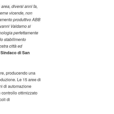
rea, diversi anni fa,
terne vicende, non
diamento produttivo ABB
ovanni Valdarno si
cnologia perfettamente
lo stabilimento
stra città ed
l
Sindaco di San
ttore, producendo una
roduzione. Le 15 aree di
ioni di automazione
controllo ottimizzato
oli di