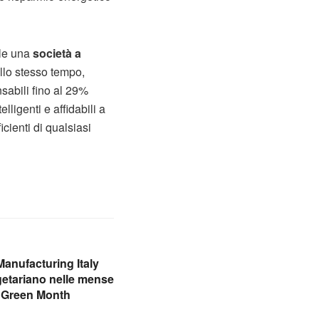
ile una
società a
allo stesso tempo,
nsabili fino al 29%
lligenti e affidabili a
cienti di qualsiasi
Manufacturing Italy
egetariano nelle mense
l Green Month