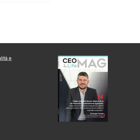
lità e