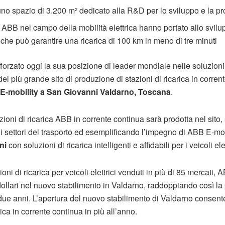
 uno spazio di 3.200 m² dedicato alla R&D per lo sviluppo e la p
 ABB nel campo della mobilità elettrica hanno portato allo svilu
 che può garantire una ricarica di 100 km in meno di tre minuti
forzato oggi la sua posizione di leader mondiale nelle soluzioni d
 del più grande sito di produzione di stazioni di ricarica in corren
 E-mobility a San Giovanni Valdarno, Toscana
.
zioni di ricarica ABB in corrente continua sarà prodotta nel sito
tti i settori del trasporto ed esemplificando l’impegno di ABB E-mo
ni
con soluzioni di ricarica intelligenti e affidabili per i veicoli elet
oni di ricarica per veicoli elettrici venduti in più di 85 mercati,
 dollari nel nuovo stabilimento in Valdarno, raddoppiando così la
 due anni. L’apertura del nuovo stabilimento di Valdarno consente
ica in corrente continua in più all’anno.