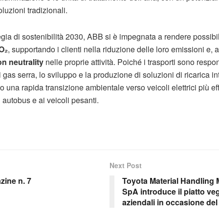
luzioni tradizionali.
tegia di sostenibilità 2030, ABB si è impegnata a rendere possib
O₂
, supportando i clienti nella riduzione delle loro emissioni e, 
n neutrality
nelle proprie attività. Poiché i trasporti sono respo
i gas serra, lo sviluppo e la produzione di soluzioni di ricarica inte
una rapida transizione ambientale verso veicoli elettrici più effi
 autobus e ai veicoli pesanti.
Next Post
ine n. 7
Toyota Material Handling 
SpA introduce il piatto v
aziendali in occasione de