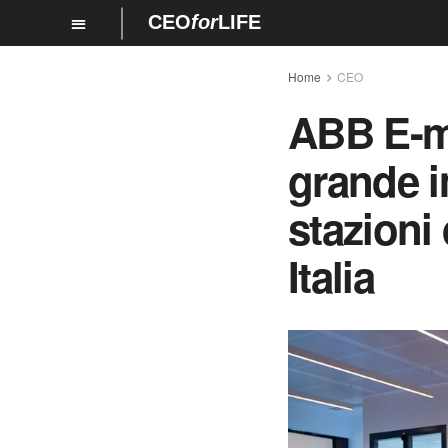
CEO
for
LIFE
Home
CEO
ABB E-mo
grande i
stazioni 
Italia