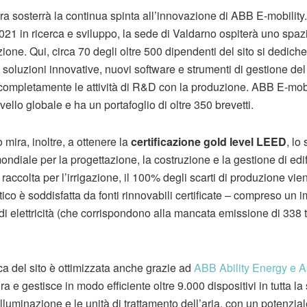
tura sosterrà la continua spinta all’innovazione di ABB E-mobility.
021 in ricerca e sviluppo, la sede di Valdarno ospiterà uno spazi
zione. Qui, circa 70 degli oltre 500 dipendenti del sito si dedic
soluzioni innovative, nuovi software e strumenti di gestione del c
 completamente le attività di R&D con la produzione. ABB E-mobi
vello globale e ha un portafoglio di oltre 350 brevetti.
 mira, inoltre, a ottenere la
certificazione gold level LEED
, lo
mondiale per la progettazione, la costruzione e la gestione di edif
ccolta per l’irrigazione, il 100% degli scarti di produzione viene 
co è soddisfatta da fonti rinnovabili certificate – compreso un i
 elettricità (che corrispondono alla mancata emissione di 338 
ica del sito è ottimizzata anche grazie ad
ABB Ability Energy e 
 e gestisce in modo efficiente oltre 9.000 dispositivi in tutta la st
illuminazione e le unità di trattamento dell’aria, con un potenzia