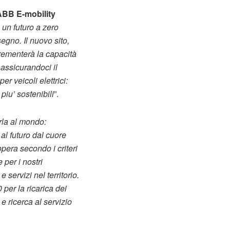
ABB E-mobility
 un futuro a zero
egno. Il nuovo sito,
rementerà la capacità
 assicurandoci il
r veicoli elettrici:
piu’ sostenibili
”.
rla al mondo:
al futuro dal cuore
opera secondo i criteri
per i nostri
 servizi nel territorio.
 per la ricarica dei
e ricerca al servizio