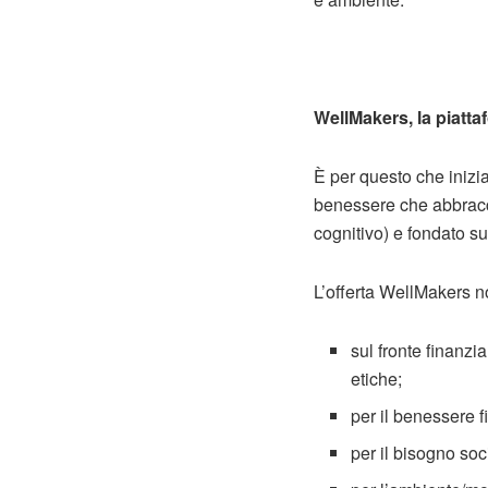
WellMakers, la piatt
È per questo che inizi
benessere che abbracci
cognitivo) e fondato s
L’offerta WellMakers n
sul fronte finanzi
etiche;
per il benessere f
per il bisogno soc