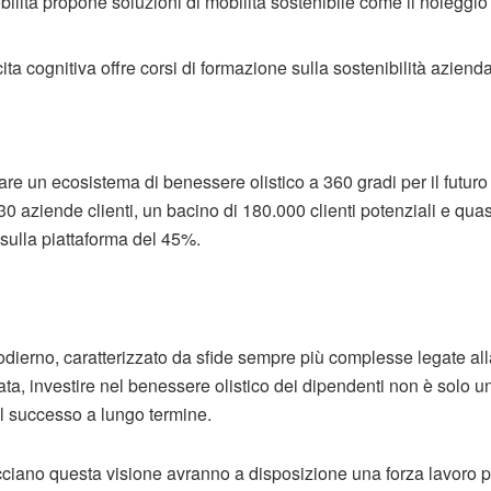
ilità propone soluzioni di mobilità sostenibile come il noleggio
cita cognitiva offre corsi di formazione sulla sostenibilità azienda
e un ecosistema di benessere olistico a 360 gradi per il futuro de
30 aziende clienti, un bacino di 180.000 clienti potenziali e quasi
 sulla piattaforma del 45%.
ierno, caratterizzato da sfide sempre più complesse legate alla
ta, investire nel benessere olistico dei dipendenti non è solo u
il successo a lungo termine.
iano questa visione avranno a disposizione una forza lavoro pi