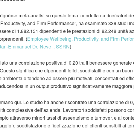
igorose meta-analisi su questo tema, condotta da ricercatori del
Productivity, and Firm Performance”, ha esaminato 339 studi in
ere di 1.882.131 dipendenti e le prestazioni di 82.248 unità azie
orprendenti. (
Employee Wellbeing, Productivity, and Firm Perfo
, Jan‐Emmanuel De Neve :: SSRN
)
lato una correlazione positiva di 0,20 tra il benessere generale 
 Questo significa che dipendenti felici, soddisfatti e con un buon e
e ambientale tendono ad essere più motivati, concentrati ed effici
raducendosi in un output produttivo significativamente maggiore 
rmano qui. Lo studio ha anche riscontrato una correlazione di 0,
vità complessiva dell’azienda. Lavoratori soddisfatti possono cont
empio attraverso minori tassi di assenteismo e turnover, e al co
ggiore soddisfazione e fidelizzazione dei clienti sensibili ai t