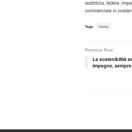
redditizia, fedele, im
commerciale in costant
Tags:
home
Previous Post
La sostenibilità s
impegno, sempre