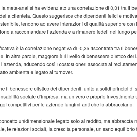
i, la meta-analisi ha evidenziato una correlazione di 0,31 tra il 
 della clientela. Questo suggerisce che dipendenti felici e motiv
enibile, tendono ad avere interazioni di qualità superiore con i 
one a raccomandare l’azienda e a rimanere fedeli nel lungo pe
icativa è la correlazione negativa di -0,25 riscontrata tra il ben
e. In altre parole, maggiore è il livello di benessere olistico dei 
 l’azienda, riducendo così i costosi oneri associati al reclutamen
atto ambientale legato al turnover.
e il benessere olistico dei dipendenti, unito a solidi principi di s
nsabilità sociale d’impresa, ma un vero e proprio investimento 
gi competitivi per le aziende lungimiranti che lo abbracciano.
concetto unidimensionale legato solo al reddito, ma abbraccia m
le, le relazioni sociali, la crescita personale, un sano equilibrio t