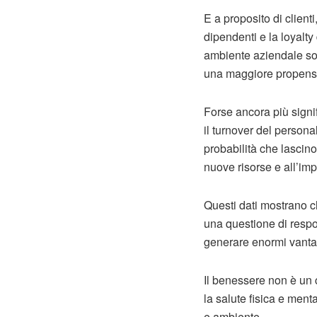
E a proposito di client
dipendenti e la loyalty
ambiente aziendale sost
una maggiore propensi
Forse ancora più signif
il turnover del personal
probabilità che lascino
nuove risorse e all’imp
Questi dati mostrano ch
una questione di respo
generare enormi vantag
Il benessere non è un 
la salute fisica e menta
e ambiente.