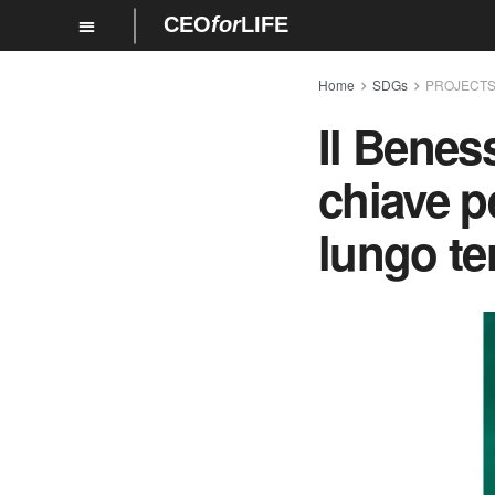
CEO
for
LIFE
Home
SDGs
PROJECT
Il Beness
chiave pe
lungo te