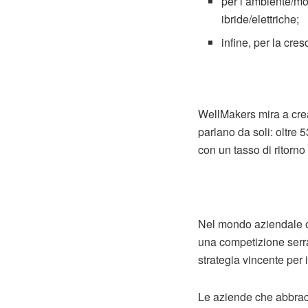
per l’ambiente/mob
ibride/elettriche;
infine, per la cres
WellMakers mira a crear
parlano da soli: oltre 5
con un tasso di ritorno
Nel mondo aziendale od
una competizione serra
strategia vincente per 
Le aziende che abbracc