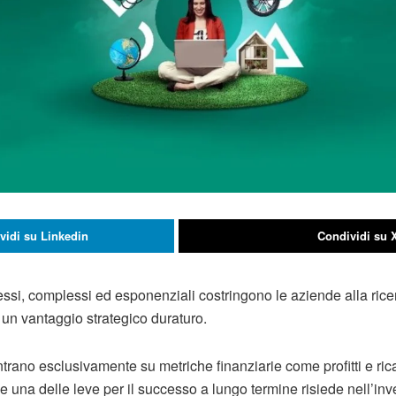
vidi su Linkedin
Condividi su 
essi, complessi ed esponenziali costringono le aziende alla ricer
 un vantaggio strategico duraturo.
trano esclusivamente su metriche finanziarie come profitti e ric
e una delle leve per il successo a lungo termine risiede nell’in