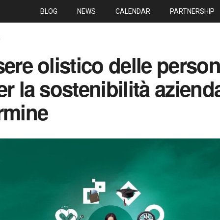
BLOG
NEWS
CALENDAR
PARTNERSHIP
S
ere olistico delle person
r la sostenibilità aziend
rmine