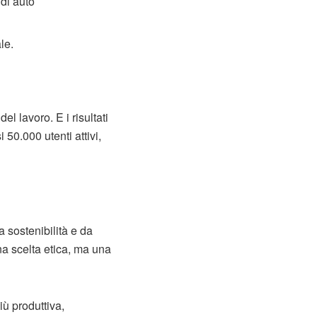
 di auto
le.
l lavoro. E i risultati
 50.000 utenti attivi,
 sostenibilità e da
na scelta etica, ma una
ù produttiva,