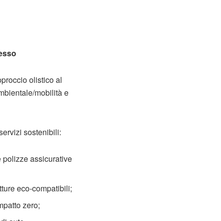
nesso
roccio olistico al
mbientale/mobilità e
rvizi sostenibili:
e polizze assicurative
tture eco-compatibili;
mpatto zero;