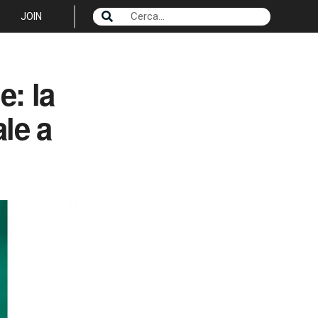
JOIN
e: la
ale a