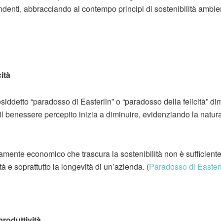
endenti, abbracciando al contempo principi di sostenibilità ambien
ità
cosiddetto “paradosso di Easterlin” o “paradosso della felicità” di
o, il benessere percepito inizia a diminuire, evidenziando la nat
mente economico che trascura la sostenibilità non è sufficient
vità e soprattutto la longevità di un’azienda. (
Paradosso di
Easter
produttività