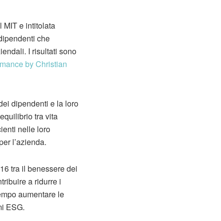
 MIT e intitolata
dipendenti che
ndali. I risultati sono
rmance by Christian
dei dipendenti e la loro
quilibrio tra vita
enti nelle loro
per l’azienda.
16 tra il benessere dei
ribuire a ridurre i
ntempo aumentare le
emi ESG.