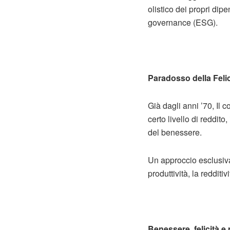
olistico dei propri dip
governance (ESG).
Paradosso della Felic
Già dagli anni ’70, Il 
certo livello di reddit
del benessere.
Un approccio esclusiva
produttività, la redditi
Benessere, felicità e 