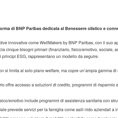
aforma di BNP Paribas dedicata al Benessere olistico e con
ative innovative come WellMakers by BNP Paribas, con il suo app
a cinque bisogni primari (finanziario, fisico/emotivo, sociale, a
ui principi ESG, rappresentano un modello da seguire.
on si limita al solo piano welfare, ma copre un’ampia gamma di se
ario offre accesso a soluzioni di credito, programmi di risparmio 
isico/emotivo include programmi di assistenza sanitaria con stru
iale prevede servizi per la famiglia come asili nido aziendali a i