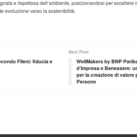
pegnata e rispettosa dell’ambiente, posizionandosi per eccellere 
e evoluzione verso la sostenibilità.
Next Post
econdo Fileni: fiducia e
WellMakers by BNP Paribas
d’Impresa e Benessere: u
per la creazione di valore
Persone