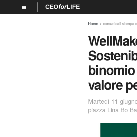
CEO
for
LIFE
Home
comunicati stampa c
WellMak
Sostenib
binomio 
valore p
Martedì 11 giugno
piazza Lina Bo Ba