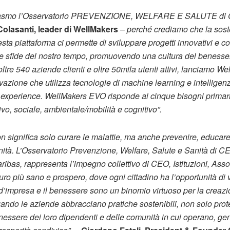
siasmo l’Osservatorio PREVENZIONE, WELFARE E SALUTE di 
olasanti, leader di WellMakers
–
perché crediamo che la soste
esta piattaforma ci permette di sviluppare progetti innovativi e
 le sfide del nostro tempo, promuovendo una cultura del benesser
oltre 540 aziende clienti e oltre 50mila utenti attivi, lanciamo 
vazione che utilizza tecnologie di machine learning e intelligenza
 experience. WellMakers EVO risponde ai cinque bisogni primar
tivo, sociale, ambientale/mobilità e cognitivo”.
n significa solo curare le malattie, ma anche prevenire, educare
ità. L’Osservatorio Prevenzione, Welfare, Salute e Sanità di C
bas, rappresenta l’impegno collettivo di CEO, Istituzioni, Ass
uro più sano e prospero, dove ogni cittadino ha l’opportunità di 
à d’impresa e il benessere sono un binomio virtuoso per la creazi
ando le aziende abbracciano pratiche sostenibili, non solo pro
nessere dei loro dipendenti e delle comunità in cui operano, ge