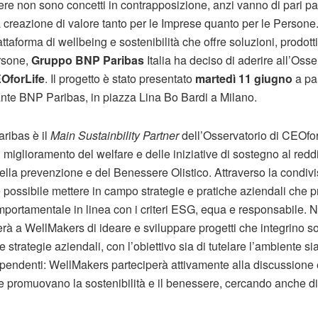
ere non sono concetti in contrapposizione, anzi vanno di pari p
a creazione di valore tanto per le Imprese quanto per le Persone.
attaforma di wellbeing e sostenibilità che offre soluzioni, prodotti 
ersone,
Gruppo BNP Paribas
Italia ha deciso di aderire all’Oss
OforLife
. Il progetto è stato presentato
martedì 11 giugno
a par
te BNP Paribas, in piazza Lina Bo Bardi a Milano.
ribas è il
Main Sustainbility Partner
dell’Osservatorio di CEOforL
l miglioramento del welfare e delle iniziative di sostegno al redd
 della prevenzione e del Benessere Olistico. Attraverso la condi
è possibile mettere in campo strategie e pratiche aziendali ch
mportamentale in linea con i criteri ESG, equa e responsabile. N
rà a WellMakers di ideare e sviluppare progetti che integrino so
 strategie aziendali, con l’obiettivo sia di tutelare l’ambiente sia
dipendenti: WellMakers parteciperà attivamente alla discussione e
 promuovano la sostenibilità e il benessere, cercando anche di 