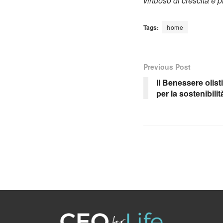
virtuoso di crescita e 
Tags:
home
Previous Post
Il Benessere olist
per la sostenibili