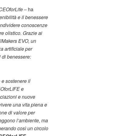
CEOforLife
– ha
nibilità e il benessere
 condividere conoscenze
e olistico. Grazie ai
WellMakers EVO, un
 artificiale per
i di benessere:
 e sostenere il
EOforLIFE e
ociazioni e nuove
vivere una vita piena e
one di valore per
teggono l’ambiente, ma
nerando così un circolo