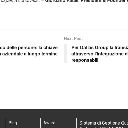
prosperità condivisa”
. –
Giordano Fatali, President & Founder
Next Post
ico delle persone: la chiave
Per Datlas Group la transi
tà aziendale a lungo termine
attraverso l’integrazione di
responsabili
Sistema di Gestione Qua
Blog
Award