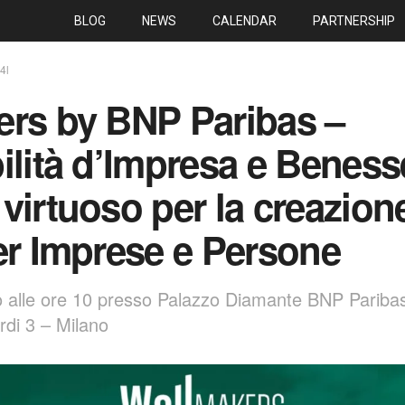
BLOG
NEWS
CALENDAR
PARTNERSHIP
4l
ers by BNP Paribas –
ilità d’Impresa e Beness
virtuoso per la creazione
er Imprese e Persone
 alle ore 10 presso Palazzo Diamante BNP Paribas,
rdi 3 – Milano