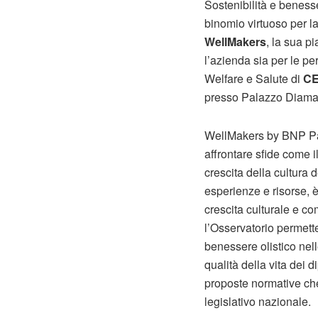
Sostenibilità e beness
binomio virtuoso per l
WellMakers
, la sua pi
l’azienda sia per le p
Welfare e Salute di
CE
presso Palazzo Diaman
WellMakers by BNP Pa
affrontare sfide come i
crescita della cultura
esperienze e risorse, 
crescita culturale e co
l’Osservatorio permette
benessere olistico nelle
qualità della vita dei 
proposte normative che
legislativo nazionale.