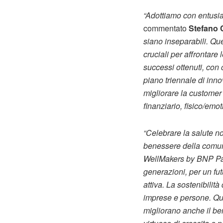
“Adottiamo con entu
commentato
Stefano C
siano inseparabili. Qu
cruciali per affrontare
successi ottenuti, con 
piano triennale di inno
migliorare la customer
finanziario, fisico/emo
“Celebrare la salute no
benessere della comun
WellMakers by BNP Pari
generazioni, per un fut
attiva. La sostenibilit
imprese e persone. Qu
migliorano anche il be