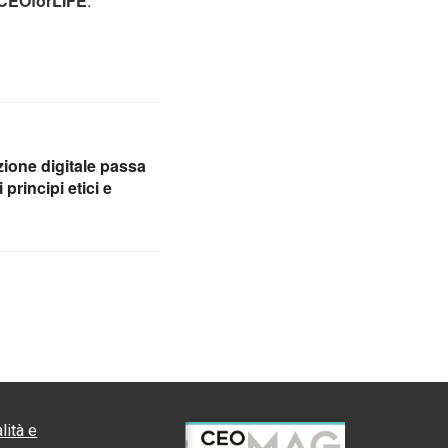
 CEOforLIFE
.
zione digitale passa
 principi etici e
lità e