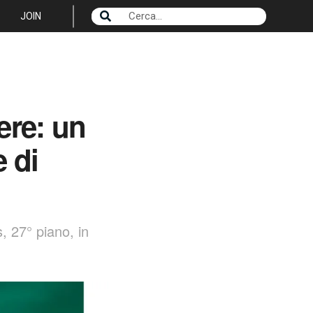
JOIN
ere: un
 di
 27° piano, in