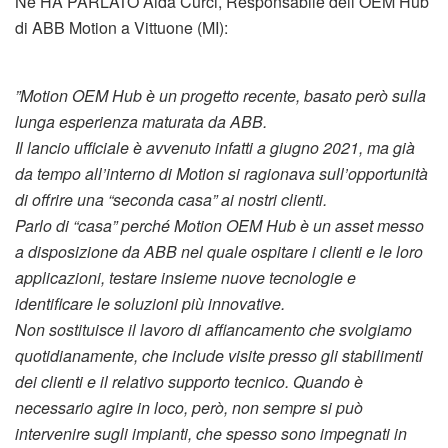
Ne HA PARLATO Aida Curci, Responsabile dell’OEM Hub
di ABB Motion a Vittuone (MI):
‍”
Motion OEM Hub è un progetto recente, basato però sulla
lunga esperienza maturata da ABB.
Il lancio ufficiale è avvenuto infatti a giugno 2021, ma già
da tempo all’interno di Motion si ragionava sull’opportunità
di offrire una “seconda casa” ai nostri clienti.
Parlo di “casa” perché Motion OEM Hub è un asset messo
a disposizione da ABB nel quale ospitare i clienti e le loro
applicazioni, testare insieme nuove tecnologie e
identificare le soluzioni più innovative.
Non sostituisce il lavoro di affiancamento che svolgiamo
quotidianamente, che include visite presso gli stabilimenti
dei clienti e il relativo supporto tecnico. Quando è
necessario agire in loco, però, non sempre si può
intervenire sugli impianti, che spesso sono impegnati in