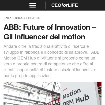
CEO
for
LIFE
Home
SDGs
PROJECTS
ABB: Future of Innovation –
Gli influencer del motion
Andare oltre la tradizionale attività di ricerca e
sviluppo in fabbrica e il concetto di salaprove, l’ABB
Motion OEM Hub di Vittuone si propone come un
vero e proprio centro di competenze che offre ai
clienti l’opportunità di testare soluzioni innovative
per le proprie applicazioni