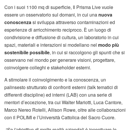
Con i suoi 1100 mq di superficie, Il Prisma Live vuole
essere un osservatorio sul domani, in cui una
nuova
conoscenza
si sviluppa attraverso contaminazioni ed
esperienze di arricchimento reciproco. È un luogo di
condivisione e diffusione di cultura, un laboratorio in cui
spazi, materiali e interazioni si modellano nel
modo più
sostenibile possibile
, in cui si raccolgono gli spunti che si
osservano nel mondo per generare visioni, progettare,
coinvolgere colleghi e stakeholder esterni.
A stimolare il coinvolgimento e la conoscenza, un
palinsesto strutturato di confronti esterni (talk tematici di
differenti discipline) ed interni (LAB) con una serie di
mentori d’eccezione, tra cui Walter Mariotti, Luca Cantore,
Marco Nereo Rotelli, Allison Rowe, oltre alle collaborazioni
con il POLIMI e l’Università Cattolica del Sacro Cuore.
“Se l’obiettivo di molte realtà aziendali è incentivare le